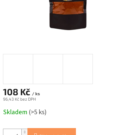
108 Kč
/ ks
96,43 Kč bez DPH
Měrná
Skladem
(>5 ks)
cena: