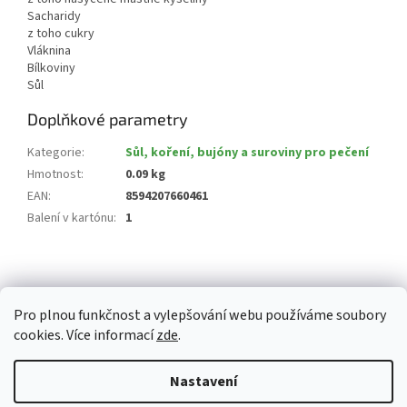
Sacharidy
z toho cukry
Vláknina
Bílkoviny
Sůl
Doplňkové parametry
Kategorie
:
Sůl, koření, bujóny a suroviny pro pečení
Hmotnost
:
0.09 kg
EAN
:
8594207660461
Balení v kartónu
:
1
Z
á
p
Pro plnou funkčnost a vylepšování webu používáme soubory
a
cookies. Více informací
zde
.
t
í
Vytvořil Shoptet
Nastavení