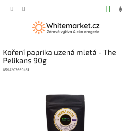
Přejít
NÁKUP
na
obsah
KOŠÍK
Koření paprika uzená mletá - The
Pelikans 90g
8594207660461