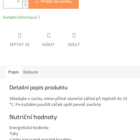
Přidat do košíku
Detailní informace
ZEPTAT SE
HLÍDAT
SDÍLET
Popis
Diskuze
Detailní popis produktu
Skladujte v suchu, mimo přímé sluneční záření při teplotě do 23
°C. Po každém použití sáček opět pevně zavřete.
Nutriční hodnoty
Energetická hodnota
Tuky
z toho nasycené mastné kyseliny