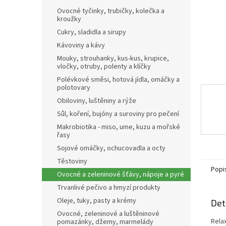
n
Ovocné tyčinky, trubičky, kolečka a
e
kroužky
l
Cukry, sladidla a sirupy
Kávoviny a kávy
Mouky, strouhanky, kus-kus, krupice,
vločky, otruby, polenty a klíčky
Polévkové směsi, hotová jídla, omáčky a
polotovary
Obiloviny, luštěniny a rýže
Sůl, koření, bujóny a suroviny pro pečení
Makrobiotika - miso, ume, kuzu a mořské
řasy
Sojové omáčky, ochucovadla a octy
Těstoviny
Popi
Ovocné a zeleninové šťávy, nápoje a pyré
Trvanlivé pečivo a hmyzí produkty
Oleje, tuky, pasty a krémy
Det
Ovocné, zeleninové a luštěninové
Rela
pomazánky, džemy, marmelády