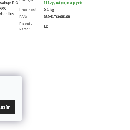
bsahuje BIO
šťávy, nápoje a pyré
 600
Hmotnost
:
0.1 kg
obacillus
EAN
:
8594176068169
Balení v
12
kartónu
:
lasím