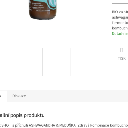
BIO za st
ashwagand
fermentov
kombucho
Detailní 
TISK
s
Diskuze
ailní popis produktu
x SHOT s příchutí ASHWAGANDHA & MEDUŇKA. Zdravá kombinace kombuch