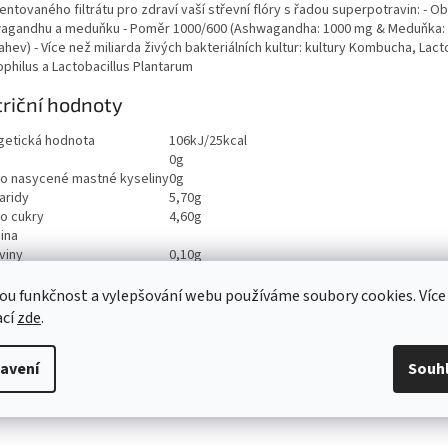
ntovaného filtrátu pro zdraví vaší střevní flóry s řadou superpotravin: - O
agandhu a meduňku - Poměr 1000/600 (Ashwagandha: 1000 mg & Meduňka:
hev) - Více než miliarda živých bakteriálních kultur: kultury Kombucha, Lact
ophilus a Lactobacillus Plantarum
riční hodnoty
getická hodnota
106kJ/25kcal
0g
ho nasycené mastné kyseliny
0g
aridy
5,70g
ho cukry
4,60g
ina
viny
0,10g
0g
ou funkčnost a vylepšování webu používáme soubory cookies. Více
ací
zde
.
avení
Souh