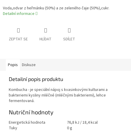
Voda,odvar z heřmánku (50%) a ze zeleného čaje (50%),cukr.
Detailní informace
ZEPTAT SE
HLÍDAT
SDÍLET
Popis
Diskuze
Detailní popis produktu
Kombucha - je speciální nápoj s kvasinkovými kulturami a
bakteriemi kysliny mléčné (mléčnými bakteriemi), lehce
fermentovaná.
Nutriční hodnoty
Energetická hodnota
76,8 kJ / 18,4 kcal
Tuky
0 g