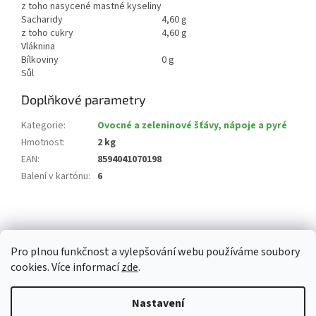
z toho nasycené mastné kyseliny
Sacharidy
4,60 g
z toho cukry
4,60 g
Vláknina
Bílkoviny
0 g
Sůl
Doplňkové parametry
Kategorie
:
Ovocné a zeleninové šťávy, nápoje a pyré
Hmotnost
:
2 kg
EAN
:
8594041070198
Balení v kartónu
:
6
Z
á
p
Pro plnou funkčnost a vylepšování webu používáme soubory
a
cookies. Více informací
zde
.
t
í
Vytvořil Shoptet
Nastavení