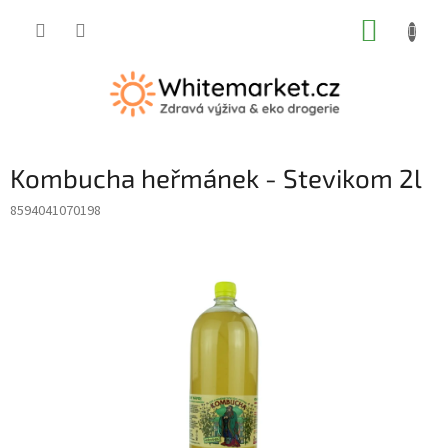
Přejít
NÁKUP
na
obsah
KOŠÍK
Kombucha heřmánek - Stevikom 2l
8594041070198