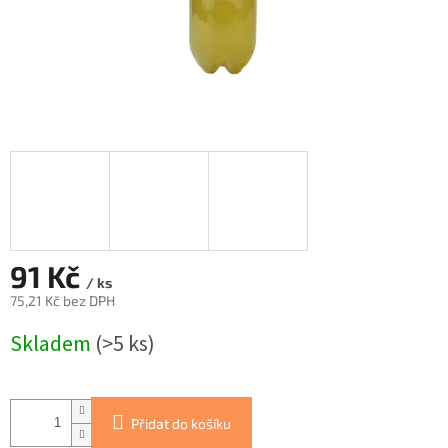
91 Kč
/ ks
75,21 Kč bez DPH
Měrná
Skladem
(>5 ks)
cena:
Přidat do košíku