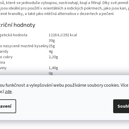
ů, které se jednoduše vyloupou, nastrouhají, lisují a filtrují. Díky své jemně
 jsou ideální pro použití v orientálních a indických pokrmech, jako jsou kari,
ené hranolky, a také jako mléčná alternativa v dezertech a pečení.
riční hodnoty
getická hodnota
1226 kJ/292 kcal
30g
ho nasycené mastné kyseliny
25g
aridy
4g
ho cukry
2,20g
ina
viny
1,40g
0g
ou funkčnost a vylepšování webu používáme soubory cookies. Více
ací
zde
.
avení
Souh