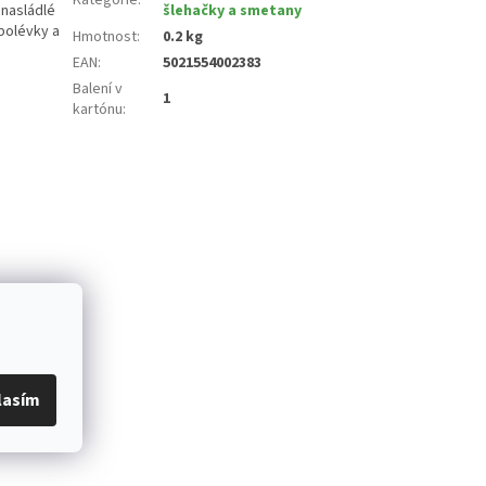
 nasládlé
šlehačky a smetany
 polévky a
Hmotnost
:
0.2 kg
EAN
:
5021554002383
Balení v
1
kartónu
:
lasím