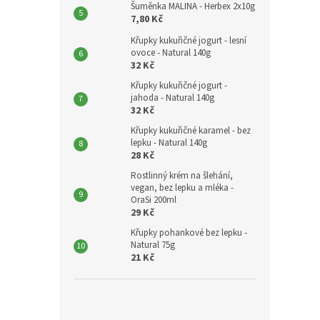
Šuměnka MALINA - Herbex 2x10g
7,80 Kč
Křupky kukuřičné jogurt - lesní
ovoce - Natural 140g
32 Kč
Křupky kukuřičné jogurt -
jahoda - Natural 140g
32 Kč
Křupky kukuřičné karamel - bez
lepku - Natural 140g
28 Kč
Rostlinný krém na šlehání,
vegan, bez lepku a mléka -
OraSi 200ml
29 Kč
Křupky pohankové bez lepku -
Natural 75g
21 Kč