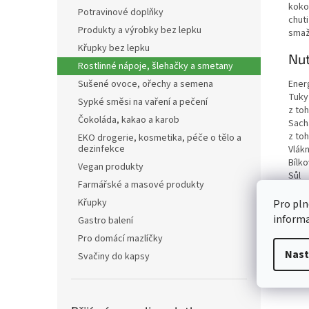
kokos
Potravinové doplňky
chuti
Produkty a výrobky bez lepku
smaž
Křupky bez lepku
Nut
Rostlinné nápoje, šlehačky a smetany
Ener
Sušené ovoce, ořechy a semena
Tuky
Sypké směsi na vaření a pečení
z to
Čokoláda, kakao a karob
Sach
z to
EKO drogerie, kosmetika, péče o tělo a
dezinfekce
Vlákn
Bílko
Vegan produkty
Sůl
Farmářské a masové produkty
Křupky
Pro pln
inform
Gastro balení
Pro domácí mazlíčky
Nast
Svačiny do kapsy