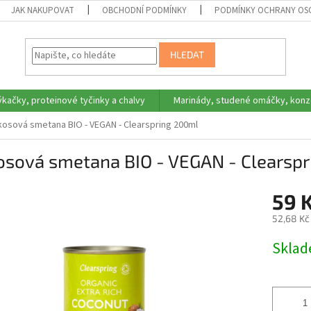
JAK NAKUPOVAT
OBCHODNÍ PODMÍNKY
PODMÍNKY OCHRANY OS
HLEDAT
ýkačky, proteinové tyčinky a chalvy
Marinády, studené omáčky, konz
osová smetana BIO - VEGAN - Clearspring 200ml
osová smetana BIO - VEGAN - Clearsp
59 
52,68 Kč
Měrná
Skla
cena: