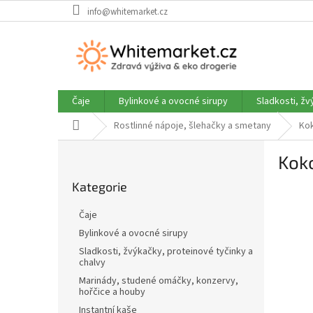
Přejít
info@whitemarket.cz
na
obsah
Čaje
Bylinkové a ovocné sirupy
Sladkosti, žv
Domů
Rostlinné nápoje, šlehačky a smetany
Kok
P
Kok
o
Přeskočit
s
Kategorie
kategorie
t
r
Čaje
a
Bylinkové a ovocné sirupy
n
Sladkosti, žvýkačky, proteinové tyčinky a
n
chalvy
í
Marinády, studené omáčky, konzervy,
p
hořčice a houby
a
Instantní kaše