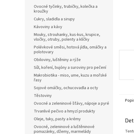
n
Ovocné tyčinky, trubičky, kolečka a
e
kroužky
l
Cukry, sladidla a sirupy
Kávoviny a kávy
Mouky, strouhanky, kus-kus, krupice,
vločky, otruby, polenty a klíčky
Polévkové směsi, hotová jídla, omáčky a
polotovary
Obiloviny, luštěniny a rýže
Sůl, koření, bujóny a suroviny pro pečení
Makrobiotika - miso, ume, kuzu a mořské
řasy
Sojové omáčky, ochucovadla a octy
Těstoviny
Popi
Ovocné a zeleninové šťávy, nápoje a pyré
Trvanlivé pečivo a hmyzí produkty
Oleje, tuky, pasty a krémy
Det
Ovocné, zeleninové a luštěninové
Tent
pomazánky, džemy, marmelády