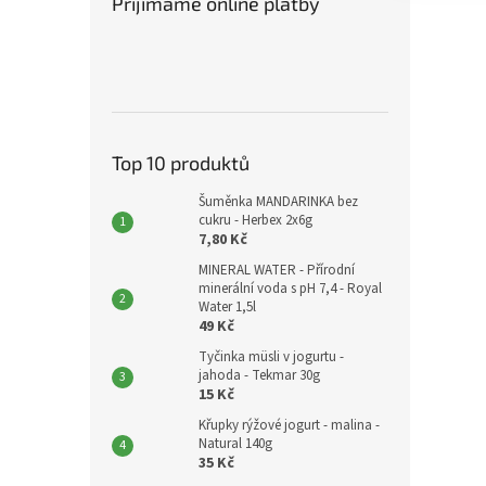
Přijímáme online platby
Top 10 produktů
Šuměnka MANDARINKA bez
cukru - Herbex 2x6g
7,80 Kč
MINERAL WATER - Přírodní
minerální voda s pH 7,4 - Royal
Water 1,5l
49 Kč
Tyčinka müsli v jogurtu -
jahoda - Tekmar 30g
15 Kč
Křupky rýžové jogurt - malina -
Natural 140g
35 Kč