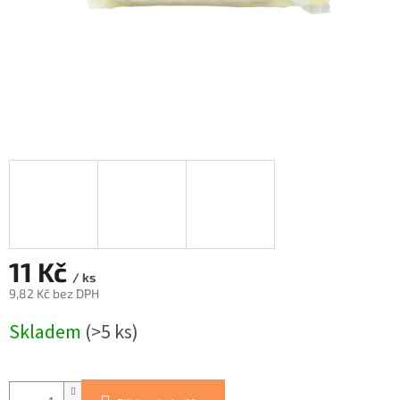
11 Kč
/ ks
9,82 Kč bez DPH
Měrná
Skladem
(>5 ks)
cena: