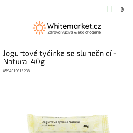
Přejít
NÁKUP
na
obsah
KOŠÍK
Jogurtová tyčinka se slunečnicí -
Natural 40g
8594010318238