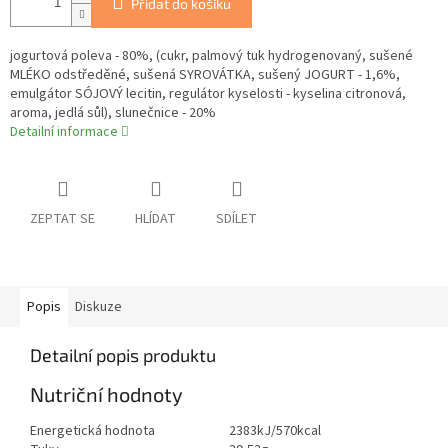
Přidat do košíku
jogurtová poleva - 80%, (cukr, palmový tuk hydrogenovaný, sušené
MLÉKO odstředěné, sušená SYROVÁTKA, sušený JOGURT - 1,6%,
emulgátor SÓJOVÝ lecitin, regulátor kyselosti - kyselina citronová,
aroma, jedlá sůl), slunečnice - 20%
Detailní informace
ZEPTAT SE
HLÍDAT
SDÍLET
Popis
Diskuze
Detailní popis produktu
Nutriční hodnoty
Energetická hodnota
2383kJ/570kcal