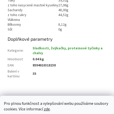
Tuky
39,52g
z toho nasycené mastné kyseliny
27,06g
Sacharidy
48,00g
z toho cukry
44,52g
Vláknina
Bílkoviny
8,12g
Sůl
0g
Doplňkové parametry
Sladkosti, žvýkačky, proteinové tyčinky a
Kategorie
:
chalvy
Hmotnost
:
0.04 kg
EAN
:
8594010318238
Balení v
35
kartónu
:
Z
á
p
Pro plnou funkčnost a vylepšování webu používáme soubory
a
cookies. Více informací
zde
.
t