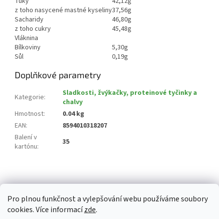
Tuky
42,12g
z toho nasycené mastné kyseliny
37,56g
Sacharidy
46,80g
z toho cukry
45,48g
Vláknina
Bílkoviny
5,30g
Sůl
0,19g
Doplňkové parametry
Sladkosti, žvýkačky, proteinové tyčinky a
Kategorie
:
chalvy
Hmotnost
:
0.04 kg
EAN
:
8594010318207
Balení v
35
kartónu
:
Z
á
p
Pro plnou funkčnost a vylepšování webu používáme soubory
a
cookies. Více informací
zde
.
t