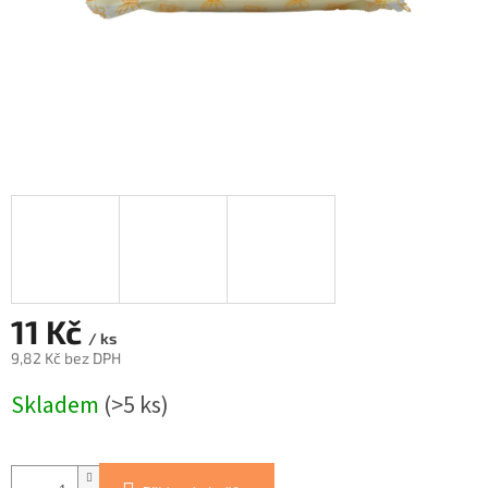
11 Kč
/ ks
9,82 Kč bez DPH
Měrná
Skladem
(>5 ks)
cena: