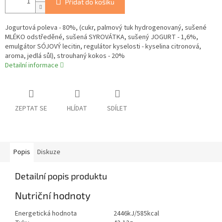
Přidat do košíku
Jogurtová poleva - 80%, (cukr, palmový tuk hydrogenovaný, sušené
MLÉKO odstředěné, sušená SYROVÁTKA, sušený JOGURT - 1,6%,
emulgátor SÓJOVÝ lecitin, regulátor kyselosti - kyselina citronová,
aroma, jedlá sůl), strouhaný kokos - 20%
Detailní informace
ZEPTAT SE
HLÍDAT
SDÍLET
Popis
Diskuze
Detailní popis produktu
Nutriční hodnoty
Energetická hodnota
2446kJ/585kcal