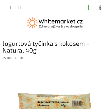
Přejít
NÁKUP
na
obsah
KOŠÍK
Jogurtová tyčinka s kokosem -
Natural 40g
8594010318207