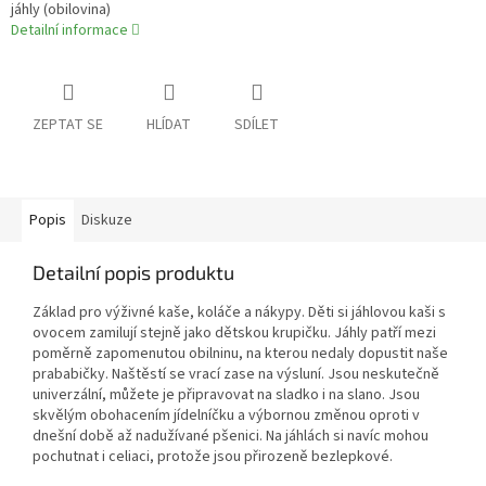
jáhly (obilovina)
Detailní informace
ZEPTAT SE
HLÍDAT
SDÍLET
Popis
Diskuze
Detailní popis produktu
Základ pro výživné kaše, koláče a nákypy. Děti si jáhlovou kaši s
ovocem zamilují stejně jako dětskou krupičku. Jáhly patří mezi
poměrně zapomenutou obilninu, na kterou nedaly dopustit naše
prababičky. Naštěstí se vrací zase na výsluní. Jsou neskutečně
univerzální, můžete je připravovat na sladko i na slano. Jsou
skvělým obohacením jídelníčku a výbornou změnou oproti v
dnešní době až nadužívané pšenici. Na jáhlách si navíc mohou
pochutnat i celiaci, protože jsou přirozeně bezlepkové.