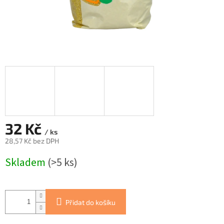
32 Kč
/ ks
28,57 Kč bez DPH
Měrná
Skladem
(>5 ks)
cena:
Přidat do košíku