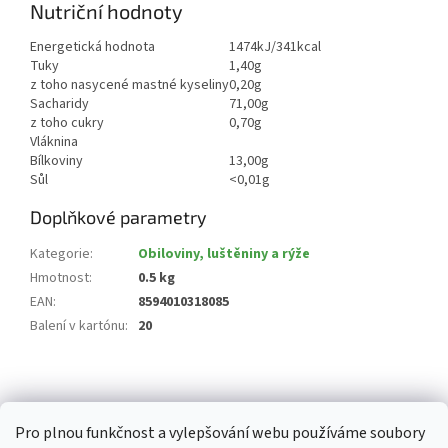
Nutriční hodnoty
Energetická hodnota
1474kJ/341kcal
Tuky
1,40g
z toho nasycené mastné kyseliny
0,20g
Sacharidy
71,00g
z toho cukry
0,70g
Vláknina
Bílkoviny
13,00g
Sůl
<0,01g
Doplňkové parametry
Kategorie
:
Obiloviny, luštěniny a rýže
Hmotnost
:
0.5 kg
EAN
:
8594010318085
Balení v kartónu
:
20
Z
á
p
Pro plnou funkčnost a vylepšování webu používáme soubory