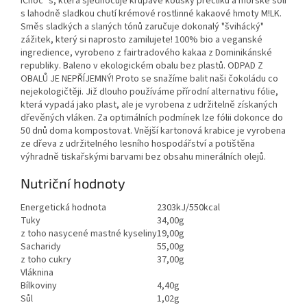
iChoc´s, která sjednocuje křupavé kousky preclíku a mořské soli
s lahodně sladkou chutí krémové rostlinné kakaové hmoty M!LK.
Směs sladkých a slaných tónů zaručuje dokonalý "švihácký"
zážitek, který si naprosto zamilujete! 100% bio a veganské
ingredience, vyrobeno z fairtradového kakaa z Dominikánské
republiky. Baleno v ekologickém obalu bez plastů. ODPAD Z
OBALŮ JE NEPŘÍJEMNÝ! Proto se snažíme balit naši čokoládu co
nejekologičtěji. Již dlouho používáme přírodní alternativu fólie,
která vypadá jako plast, ale je vyrobena z udržitelně získaných
dřevěných vláken. Za optimálních podmínek lze fólii dokonce do
50 dnů doma kompostovat. Vnější kartonová krabice je vyrobena
ze dřeva z udržitelného lesního hospodářství a potištěna
výhradně tiskařskými barvami bez obsahu minerálních olejů.
Nutriční hodnoty
Energetická hodnota
2303kJ/550kcal
Tuky
34,00g
z toho nasycené mastné kyseliny
19,00g
Sacharidy
55,00g
z toho cukry
37,00g
Vláknina
Bílkoviny
4,40g
Sůl
1,02g