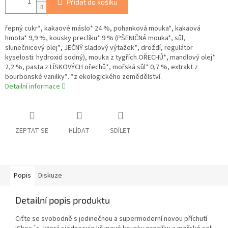
Přidat do košíku
řepný cukr*, kakaové máslo* 24 %, pohanková mouka*, kakaová
hmota* 9,9 %, kousky preclíku* 9 % (PŠENIČNÁ mouka*, sůl,
slunečnicový olej*, JEČNÝ sladový výtažek*, droždí, regulátor
kyselosti: hydroxid sodný), mouka z tygřích OŘECHŮ*, mandlový olej*
2,2 %, pasta z LÍSKOVÝCH ořechů*, mořská sůl* 0,7 %, extrakt z
bourbonské vanilky*. *z ekologického zemědělství.
Detailní informace
ZEPTAT SE
HLÍDAT
SDÍLET
Popis
Diskuze
Detailní popis produktu
Ciťte se svobodně s jedinečnou a supermoderní novou příchutí