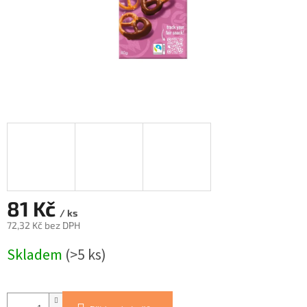
81 Kč
/ ks
72,32 Kč bez DPH
Měrná
Skladem
(>5 ks)
cena: