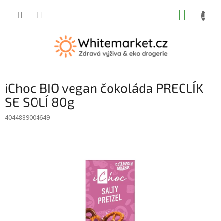
Přejít
NÁKUP
na
obsah
KOŠÍK
iChoc BIO vegan čokoláda PRECLÍK
SE SOLÍ 80g
4044889004649