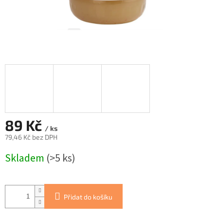
89 Kč
/ ks
79,46 Kč bez DPH
Měrná
Skladem
(>5 ks)
cena:
Přidat do košíku