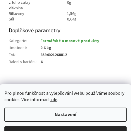
z toho cukry
0g
Vláknina
Bílkoviny
1,56g
Sůl
0,64g
Doplňkové parametry
Kategorie
:
Farmářské a masové produkty
Hmotnost
:
0.6 kg
EAN
:
8594021268812
Balení v kartónu
:
4
Z
á
p
Pro plnou funkčnost a vylepšování webu používáme soubory
a
cookies. Více informací
zde
.
t
í
Vytvořil Shoptet
Nastavení
Copyright 2026
Whitemarket.cz
. Všechna práva vyhrazena.
Upravit