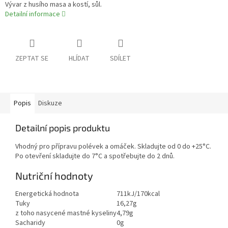
Vývar z husího masa a kostí, sůl.
Detailní informace
ZEPTAT SE
HLÍDAT
SDÍLET
Popis
Diskuze
Detailní popis produktu
Vhodný pro přípravu polévek a omáček. Skladujte od 0 do +25°C.
Po otevření skladujte do 7°C a spotřebujte do 2 dnů.
Nutriční hodnoty
Energetická hodnota
711kJ/170kcal
Tuky
16,27g
z toho nasycené mastné kyseliny
4,79g
Sacharidy
0g