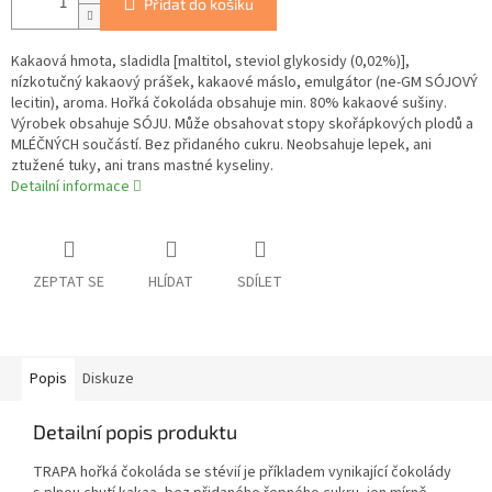
Přidat do košíku
Kakaová hmota, sladidla [maltitol, steviol glykosidy (0,02%)],
nízkotučný kakaový prášek, kakaové máslo, emulgátor (ne-GM SÓJOVÝ
lecitin), aroma. Hořká čokoláda obsahuje min. 80% kakaové sušiny.
Výrobek obsahuje SÓJU. Může obsahovat stopy skořápkových plodů a
MLÉČNÝCH součástí. Bez přidaného cukru. Neobsahuje lepek, ani
ztužené tuky, ani trans mastné kyseliny.
Detailní informace
ZEPTAT SE
HLÍDAT
SDÍLET
Popis
Diskuze
Detailní popis produktu
TRAPA hořká čokoláda se stévií je příkladem vynikající čokolády