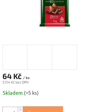
64 Kč
/ ks
57,14 Kč bez DPH
Měrná
Skladem
(>5 ks)
cena: