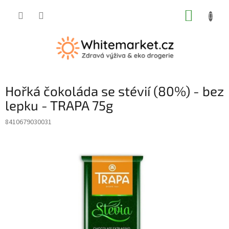
Přejít
NÁKUP
na
obsah
KOŠÍK
Hořká čokoláda se stévií (80%) - bez
lepku - TRAPA 75g
8410679030031