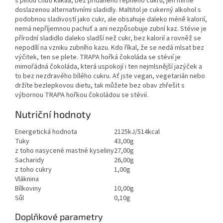
s plnou chutí kakaa, bez přidaného řepného cukru, jen mírně
doslazenou alternativními sladidly. Maltitol je cukerný alkohol s
podobnou sladivostí jako cukr, ale obsahuje daleko méně kalorií,
nemá nepříjemnou pachuť a ani nezpůsobuje zubní kaz. Stévie je
přírodní sladidlo daleko sladší než cukr, bez kalorií a rovněž se
nepodílí na vzniku zubního kazu. Kdo říkal, že se nedá mlsat bez
výčitek, ten se plete. TRAPA hořká čokoláda se stévií je
mimořádná čokoláda, která uspokojí i ten nejmlsnější jazýček a
to bez nezdravého bílého cukru. Ať jste vegan, vegetarián nebo
držíte bezlepkovou dietu, tak můžete bez obav zhřešit s
výbornou TRAPA hořkou čokoládou se stévií.
Nutriční hodnoty
Energetická hodnota
2125kJ/514kcal
Tuky
43,00g
z toho nasycené mastné kyseliny
27,00g
Sacharidy
26,00g
z toho cukry
1,00g
Vláknina
Bílkoviny
10,00g
Sůl
0,10g
Doplňkové parametry