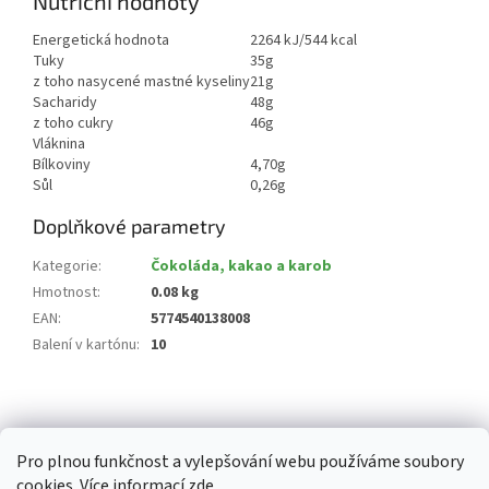
Nutriční hodnoty
Energetická hodnota
2264 kJ/544 kcal
Tuky
35g
z toho nasycené mastné kyseliny
21g
Sacharidy
48g
z toho cukry
46g
Vláknina
Bílkoviny
4,70g
Sůl
0,26g
Doplňkové parametry
Kategorie
:
Čokoláda, kakao a karob
Hmotnost
:
0.08 kg
EAN
:
5774540138008
Balení v kartónu
:
10
Z
á
p
Pro plnou funkčnost a vylepšování webu používáme soubory
a
cookies. Více informací
zde
.