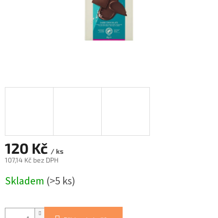
120 Kč
/ ks
107,14 Kč bez DPH
Měrná
Skladem
(>5 ks)
cena: