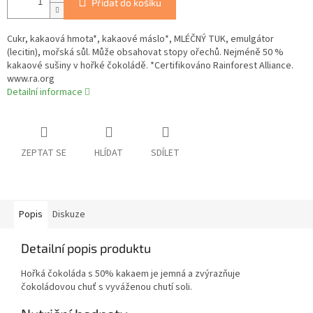
Přidat do košíku
Cukr, kakaová hmota*, kakaové máslo*, MLÉČNÝ TUK, emulgátor
(lecitin), mořská sůl. Může obsahovat stopy ořechů. Nejméně 50 %
kakaové sušiny v hořké čokoládě. *Certifikováno Rainforest Alliance.
www.ra.org
Detailní informace
ZEPTAT SE
HLÍDAT
SDÍLET
Popis
Diskuze
Detailní popis produktu
Hořká čokoláda s 50% kakaem je jemná a zvýrazňuje
čokoládovou chuť s vyváženou chutí soli.