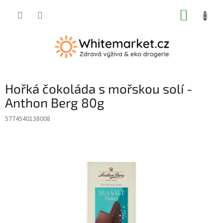
Přejít
NÁKUP
na
obsah
KOŠÍK
Hořká čokoláda s mořskou solí -
Anthon Berg 80g
5774540138008