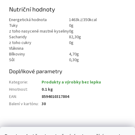
Nutriční hodnoty
Energetická hodnota
1463kJ/350kcal
Tuky
0g
z toho nasycené mastné kyseliny
0g
Sacharidy
82,30g
z toho cukry
0g
Vláknina
Bílkoviny
4,70g
Sůl
0,30g
Doplňkové parametry
Kategorie
:
Produkty a výrobky bez lepku
Hmotnost
:
0.1 kg
EAN
:
8594010317804
Balení v kartónu
:
30
Z
á
p