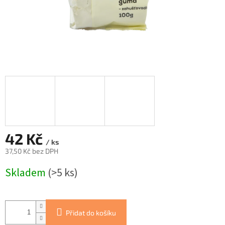
42 Kč
/ ks
37,50 Kč bez DPH
Měrná
Skladem
(>5 ks)
cena:
Přidat do košíku