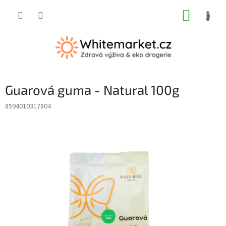
Přejít
NÁKUP
na
obsah
KOŠÍK
Guarová guma - Natural 100g
8594010317804