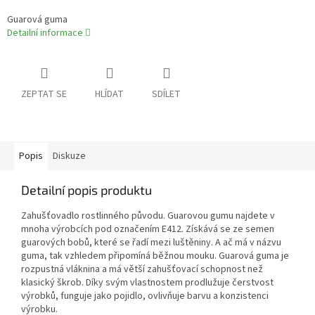
Guarová guma
Detailní informace
ZEPTAT SE
HLÍDAT
SDÍLET
Popis
Diskuze
Detailní popis produktu
Zahušťovadlo rostlinného původu. Guarovou gumu najdete v
mnoha výrobcích pod označením E412. Získává se ze semen
guarových bobů, které se řadí mezi luštěniny. A ač má v názvu
guma, tak vzhledem připomíná běžnou mouku. Guarová guma je
rozpustná vláknina a má větší zahušťovací schopnost než
klasický škrob. Díky svým vlastnostem prodlužuje čerstvost
výrobků, funguje jako pojidlo, ovlivňuje barvu a konzistenci
výrobku.