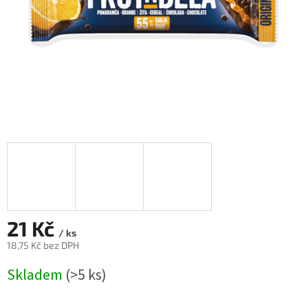
21 Kč
/ ks
18,75 Kč bez DPH
Měrná
Skladem
(>5 ks)
cena: