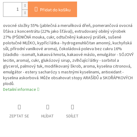
Přidat do košíku
ovocné složky 55% (jablečná a meruňková dřeň, pomerančová ovocná
šťáva z koncentrátu (22% jako šťáva)), extrudovaný obilný výrobek
27% (PŠENIČNÁ mouka, cukr, odtučněný kakaový prášek, sušené
polotučné MLÉKO, kypřící látka - hydrogenuhličitan amonný, kuchyňská
sůl, přírodní vanilkové aroma), čokoládová poleva bez cukru 16%
(sladidlo - isomalt, kakaová hmota, kakaové máslo, emulgátor - SÓJOVÝ
lecitin, aroma), cukr, glukózový sirup, zvlhčující látky - sorbitol a
glycerol, palmový tuk, modifikovaný škrob, aroma, kyselina citronová,
emulgátor - estery sacharózy s mastnými kyselinami, antioxidant -
kyselina askorbová. Může obsahovat stopy ARAŠÍDŮ a SKOŘÁPKOVÝCH
plodů.
Detailní informace
ZEPTAT SE
HLÍDAT
SDÍLET