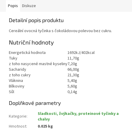
Popis
Diskuze
Detailní popis produktu
Cereální ovocná tyčinka s čokoládovou polevou bez cukru.
Nutriční hodnoty
Energetická hodnota
1692kJ/402kcal
Tuky
11,70g
z toho nasycené mastné kyseliny
7,20g
Sacharidy
66,00g
z toho cukry
21,30g
Vláknina
5,40g
Bílkoviny
5,60g
Sůl
0,14g
Doplňkové parametry
Sladkosti, žvýkačky, proteinové tyčinky a
Kategorie
:
chalvy
Hmotnost
:
0.025 kg