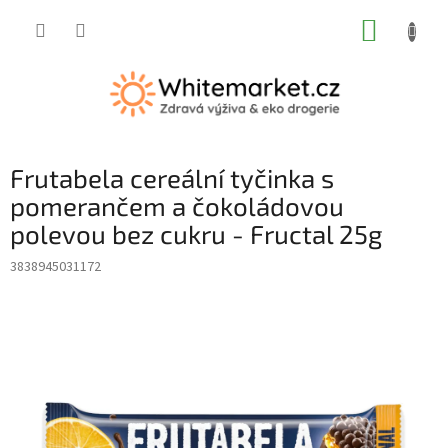
Přejít
NÁKUP
na
obsah
KOŠÍK
Frutabela cereální tyčinka s
pomerančem a čokoládovou
polevou bez cukru - Fructal 25g
3838945031172