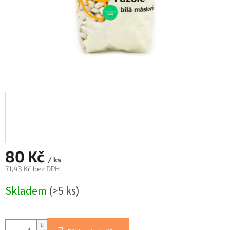
80 Kč
/ ks
71,43 Kč bez DPH
Měrná
Skladem
(>5 ks)
cena: