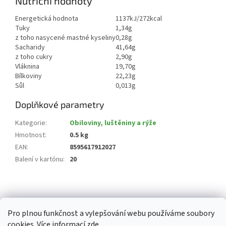
Nutriční hodnoty
Energetická hodnota
1137kJ/272kcal
Tuky
1,34g
z toho nasycené mastné kyseliny
0,28g
Sacharidy
41,64g
z toho cukry
2,90g
Vláknina
19,70g
Bílkoviny
22,23g
Sůl
0,013g
Doplňkové parametry
Kategorie
:
Obiloviny, luštěniny a rýže
Hmotnost
:
0.5 kg
EAN
:
8595617912027
Balení v kartónu
:
20
Z
á
p
Pro plnou funkčnost a vylepšování webu používáme soubory
a
cookies. Více informací
zde
.