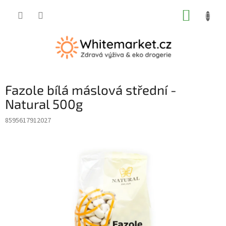
Přejít
NÁKUP
na
obsah
KOŠÍK
Fazole bílá máslová střední -
Natural 500g
8595617912027