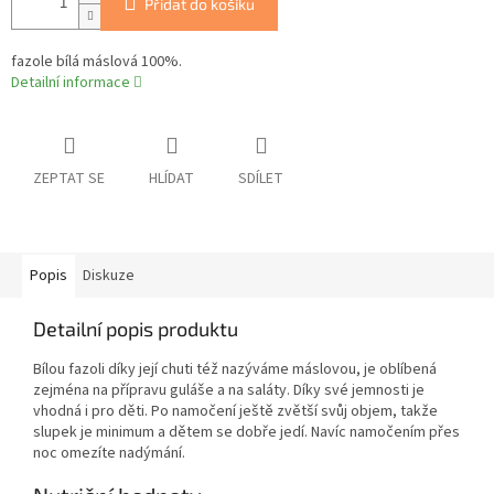
Přidat do košíku
fazole bílá máslová 100%.
Detailní informace
ZEPTAT SE
HLÍDAT
SDÍLET
Popis
Diskuze
Detailní popis produktu
Bílou fazoli díky její chuti též nazýváme máslovou, je oblíbená
zejména na přípravu guláše a na saláty. Díky své jemnosti je
vhodná i pro děti. Po namočení ještě zvětší svůj objem, takže
slupek je minimum a dětem se dobře jedí. Navíc namočením přes
noc omezíte nadýmání.