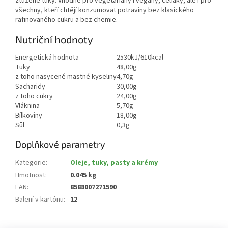
ztužené tuky. Vhodné pro vegetariány i vegany, celiaky, ale i pro
všechny, kteří chtějí konzumovat potraviny bez klasického
rafinovaného cukru a bez chemie.
Nutriční hodnoty
Energetická hodnota
2530kJ/610kcal
Tuky
48,00g
z toho nasycené mastné kyseliny
4,70g
Sacharidy
30,00g
z toho cukry
24,00g
Vláknina
5,70g
Bílkoviny
18,00g
Sůl
0,3g
Doplňkové parametry
Kategorie
:
Oleje, tuky, pasty a krémy
Hmotnost
:
0.045 kg
EAN
:
8588007271590
Balení v kartónu
:
12