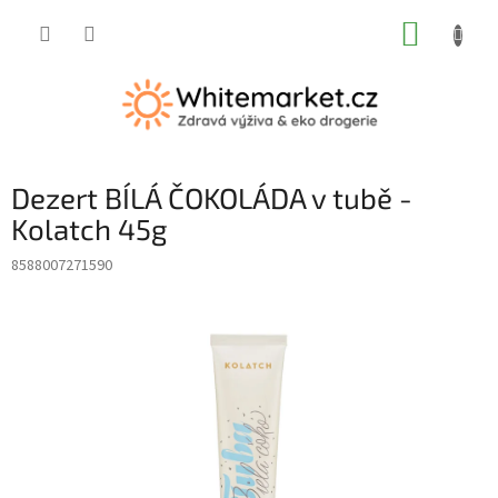
Přejít
NÁKUP
na
obsah
KOŠÍK
Dezert BÍLÁ ČOKOLÁDA v tubě -
Kolatch 45g
8588007271590