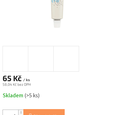
65 Kč
/ ks
58,04 Kč bez DPH
Měrná
Skladem
(>5 ks)
cena: