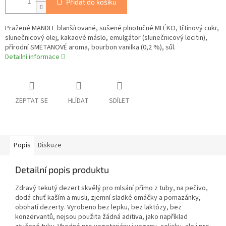
Přidat do košíku
Pražené MANDLE blanšírované, sušené plnotučné MLÉKO, třtinový cukr,
slunečnicový olej, kakaové máslo, emulgátor (slunečnicový lecitin),
přírodní SMETANOVÉ aroma, bourbon vanilka (0,2 %), sůl.
Detailní informace
ZEPTAT SE
HLÍDAT
SDÍLET
Popis
Diskuze
Detailní popis produktu
Zdravý tekutý dezert skvělý pro mlsání přímo z tuby, na pečivo,
dodá chuť kaším a müsli, zjemní sladké omáčky a pomazánky,
obohatí dezerty. Vyrobeno bez lepku, bez laktózy, bez
konzervantů, nejsou použita žádná aditiva, jako například