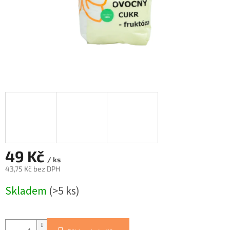
49 Kč
/ ks
43,75 Kč bez DPH
Měrná
Skladem
(>5 ks)
cena: