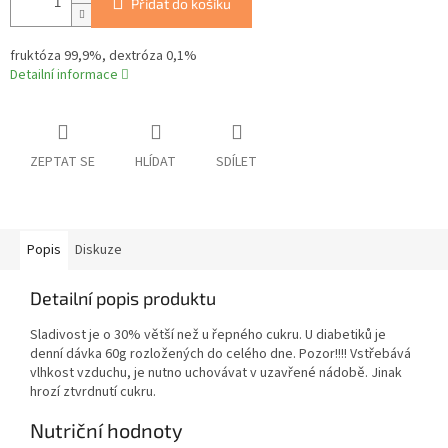
Přidat do košíku
fruktóza 99,9%, dextróza 0,1%
Detailní informace
ZEPTAT SE
HLÍDAT
SDÍLET
Popis
Diskuze
Detailní popis produktu
Sladivost je o 30% větší než u řepného cukru. U diabetiků je
denní dávka 60g rozložených do celého dne. Pozor!!!! Vstřebává
vlhkost vzduchu, je nutno uchovávat v uzavřené nádobě. Jinak
hrozí ztvrdnutí cukru.
Nutriční hodnoty