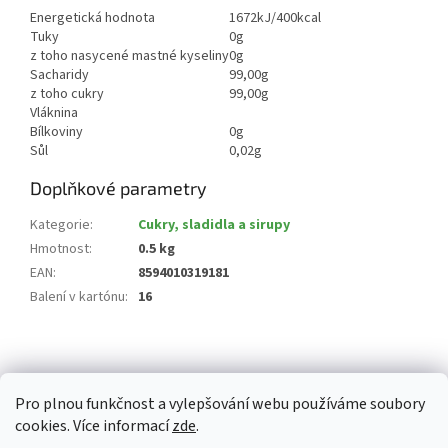
Energetická hodnota
1672kJ/400kcal
Tuky
0g
z toho nasycené mastné kyseliny
0g
Sacharidy
99,00g
z toho cukry
99,00g
Vláknina
Bílkoviny
0g
Sůl
0,02g
Doplňkové parametry
Kategorie
:
Cukry, sladidla a sirupy
Hmotnost
:
0.5 kg
EAN
:
8594010319181
Balení v kartónu
:
16
Z
á
p
Pro plnou funkčnost a vylepšování webu používáme soubory
a
cookies. Více informací
zde
.
t