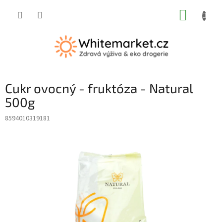
Přejít
NÁKUP
na
obsah
KOŠÍK
Cukr ovocný - fruktóza - Natural
500g
8594010319181