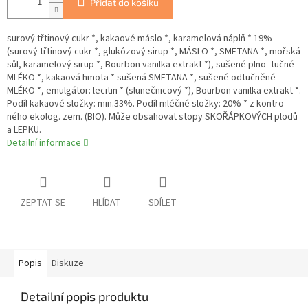
Přidat do košíku
surový třtinový cukr *, kakaové máslo *, karamelová náplň * 19%
(surový třtinový cukr *, glukózový sirup *, MÁSLO *, SMETANA *, mořská
sůl, karamelový sirup *, Bourbon vanilka extrakt *), sušené plno- tučné
MLÉKO *, kakaová hmota * sušená SMETANA *, sušené odtučněné
MLÉKO *, emulgátor: lecitin * (slunečnicový *), Bourbon vanilka extrakt *.
Podíl kakaové složky: min.33%. Podíl mléčné složky: 20% * z kontro-
ného ekolog. zem. (BIO). Může obsahovat stopy SKOŘÁPKOVÝCH plodů
a LEPKU.
Detailní informace
ZEPTAT SE
HLÍDAT
SDÍLET
Popis
Diskuze
Detailní popis produktu