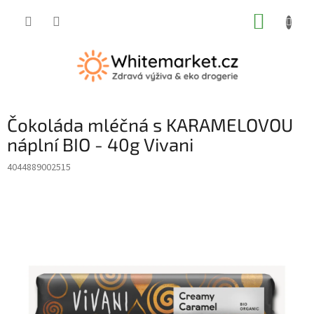
Přejít
NÁKUP
na
obsah
KOŠÍK
Čokoláda mléčná s KARAMELOVOU
náplní BIO - 40g Vivani
4044889002515