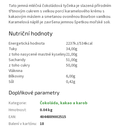
Tato jemná mléčná čokoládová tyčinka je slazená přírodním
třtinovým cukrem s velkou porcí karamelového krému s
kakaovým máslem a smetanou ovoněnou Bourbon vanilkou.
Karamelová náplň je završena jemnou špetkou mořské soli.
Nutriční hodnoty
Energetická hodnota
2237kJ/534kcal
Tuky
34,00g
z toho nasycené mastné kyseliny
21,00g
Sacharidy
51,00g
z toho cukry
50,00g
Vláknina
Bílkoviny
6,00g
Sůl
0,42g
Doplňkové parametry
Kategorie
:
Čokoláda, kakao a karob
Hmotnost
:
0.04 kg
EAN
:
4044889002515
Balení v kartónu
:
18