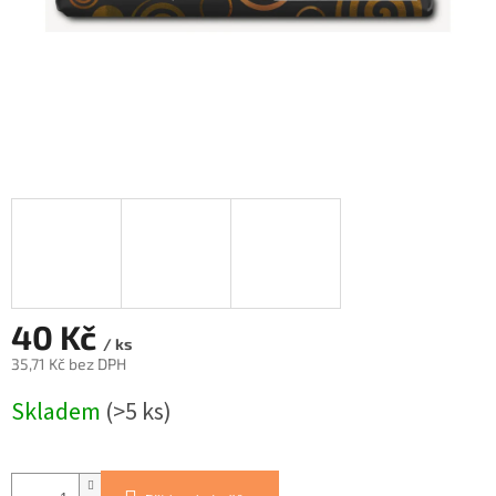
40 Kč
/ ks
35,71 Kč bez DPH
Měrná
Skladem
(>5 ks)
cena: