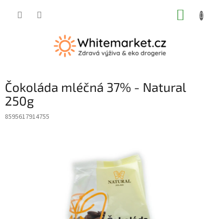
Přejít
NÁKUP
na
obsah
KOŠÍK
Čokoláda mléčná 37% - Natural
250g
8595617914755