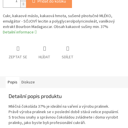
Přidat do košíku
Cukr, kakaové máslo, kakaová hmota, sušené plnotučné MLÉKO,
emulgátor - SÓJOVÝ lecitin a polyglycerolpolyricinoleát, vanilkový
extrakt Bourbon Madagascar. Obsah kakaové sušiny min. 37%
Detailní informace
ZEPTAT SE
HLÍDAT
SDÍLET
Popis
Diskuze
Detailní popis produktu
Mléčná čokoláda 37% je ideální na vaření a výrobu pralinek.
Právě výroba pralinek se v poslední době stává velice populární.
S trochou snahy a správnou čokoládou zvládnete i doma vyrobit
pralinky, jako byste byli profesionální cukráři.