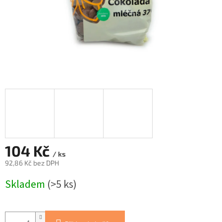
104 Kč
/ ks
92,86 Kč bez DPH
Měrná
Skladem
(>5 ks)
cena: