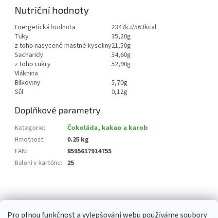
Nutriční hodnoty
Energetická hodnota
2347kJ/563kcal
Tuky
35,20g
z toho nasycené mastné kyseliny
21,50g
Sacharidy
54,60g
z toho cukry
52,90g
Vláknina
Bílkoviny
5,70g
Sůl
0,12g
Doplňkové parametry
Kategorie
:
Čokoláda, kakao a karob
Hmotnost
:
0.25 kg
EAN
:
8595617914755
Balení v kartónu
:
25
Z
á
p
Pro plnou funkčnost a vylepšování webu používáme soubory