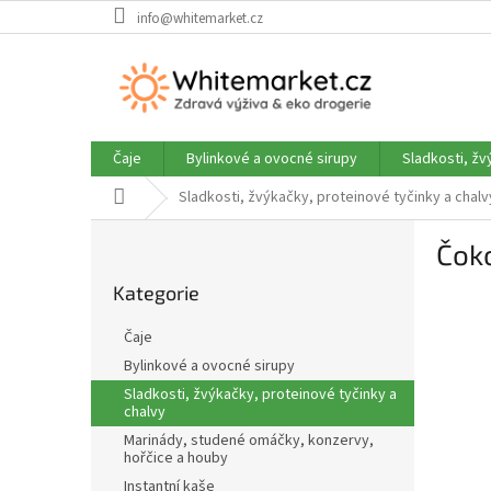
Přejít
info@whitemarket.cz
na
obsah
Čaje
Bylinkové a ovocné sirupy
Sladkosti, žv
Domů
Sladkosti, žvýkačky, proteinové tyčinky a chalv
P
Čok
o
Přeskočit
s
Kategorie
kategorie
t
r
Čaje
a
Bylinkové a ovocné sirupy
n
Sladkosti, žvýkačky, proteinové tyčinky a
n
chalvy
í
Marinády, studené omáčky, konzervy,
p
hořčice a houby
a
Instantní kaše