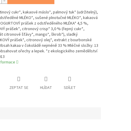
tinový cukr*, kakaové máslo*, palmový tuk* (udržitelný),
dstředěné MLÉKO*, sušené plnotučné MLÉKO*, kakaová
JOGURTOVÝ prášek z odstředěného MLÉKA* 4,5 %,
 prášek*, citronový crisp* 3,0 % (řepný cukr*,
t citronové šťávy*, mango*, škrob*), sladký
OVÝ prášek*, citronový olej*, extrakt z bourbonské
 Obsah kakaa v čokoládě nejméně 33 % Mléčné složky: 13
bsahovat ořechy a lepek. *z ekologického zemědělství
013
informace
ZEPTAT SE
HLÍDAT
SDÍLET