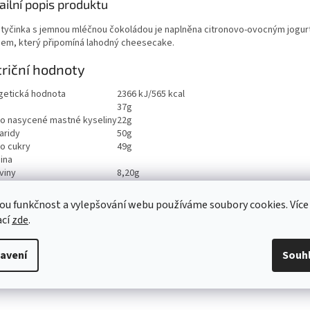
ailní popis produktu
 tyčinka s jemnou mléčnou čokoládou je naplněna citronovo-ovocným jogu
em, který připomíná lahodný cheesecake.
riční hodnoty
getická hodnota
2366 kJ/565 kcal
37g
ho nasycené mastné kyseliny
22g
aridy
50g
ho cukry
49g
ina
viny
8,20g
0,32g
ou funkčnost a vylepšování webu používáme soubory cookies. Více
ací
zde
.
avení
Souh