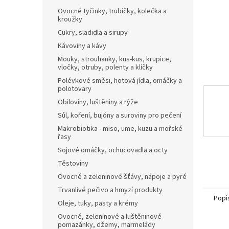
n
Ovocné tyčinky, trubičky, kolečka a
e
kroužky
l
Cukry, sladidla a sirupy
Kávoviny a kávy
Mouky, strouhanky, kus-kus, krupice,
vločky, otruby, polenty a klíčky
Polévkové směsi, hotová jídla, omáčky a
polotovary
Obiloviny, luštěniny a rýže
Sůl, koření, bujóny a suroviny pro pečení
Makrobiotika - miso, ume, kuzu a mořské
řasy
Sojové omáčky, ochucovadla a octy
Těstoviny
Ovocné a zeleninové šťávy, nápoje a pyré
Trvanlivé pečivo a hmyzí produkty
Popi
Oleje, tuky, pasty a krémy
Ovocné, zeleninové a luštěninové
pomazánky, džemy, marmelády