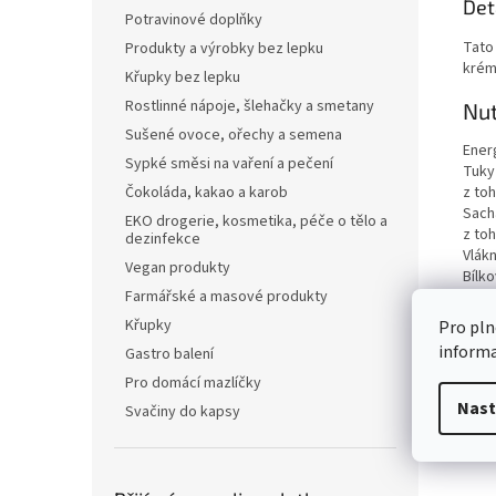
Det
Potravinové doplňky
Tato
Produkty a výrobky bez lepku
krém
Křupky bez lepku
Rostlinné nápoje, šlehačky a smetany
Nut
Sušené ovoce, ořechy a semena
Ener
Sypké směsi na vaření a pečení
Tuky
Čokoláda, kakao a karob
z to
Sach
EKO drogerie, kosmetika, péče o tělo a
z to
dezinfekce
Vlákn
Vegan produkty
Bílko
Farmářské a masové produkty
Sůl
Křupky
Pro pln
inform
Gastro balení
Pro domácí mazlíčky
Nast
Svačiny do kapsy