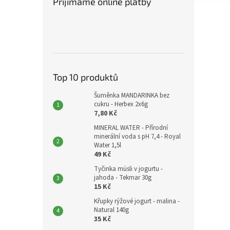
Přijímáme online platby
Top 10 produktů
Šuměnka MANDARINKA bez
cukru - Herbex 2x6g
7,80 Kč
MINERAL WATER - Přírodní
minerální voda s pH 7,4 - Royal
Water 1,5l
49 Kč
Tyčinka müsli v jogurtu -
jahoda - Tekmar 30g
15 Kč
Křupky rýžové jogurt - malina -
Natural 140g
35 Kč