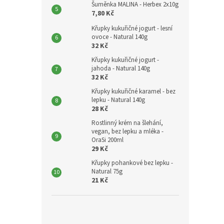
Šuměnka MALINA - Herbex 2x10g
7,80 Kč
Křupky kukuřičné jogurt - lesní
ovoce - Natural 140g
32 Kč
Křupky kukuřičné jogurt -
jahoda - Natural 140g
32 Kč
Křupky kukuřičné karamel - bez
lepku - Natural 140g
28 Kč
Rostlinný krém na šlehání,
vegan, bez lepku a mléka -
OraSi 200ml
29 Kč
Křupky pohankové bez lepku -
Natural 75g
21 Kč