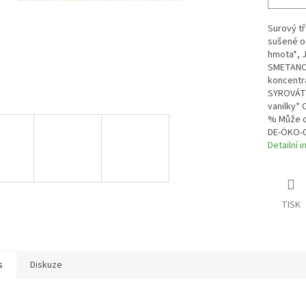
Surový tř
sušené o
hmota*, 
SMETANOVÝ
koncentrá
SYROVÁTK
vanilky*
% Může o
DE-ÖKO-
Detailní 
TISK
s
Diskuze