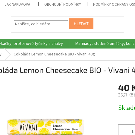
JAK NAKUPOVAT
OBCHODNÍ PODMÍNKY
PODMÍNKY OCHRANY OS
HLEDAT
ýkačky, proteinové tyčinky a chalvy
Marinády, studené omáčky, konz
y
Čokoláda Lemon Cheesecake BIO - Vivani 40g
oláda Lemon Cheesecake BIO - Vivani 
40 
35,71 Kč
Měrná
Skla
cena: