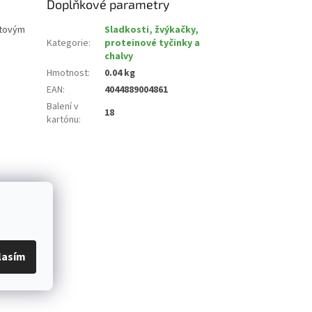
Doplňkové parametry
rtovým
Sladkosti, žvýkačky,
Kategorie
:
proteinové tyčinky a
chalvy
Hmotnost
:
0.04 kg
EAN
:
4044889004861
Balení v
18
kartónu
:
lasím