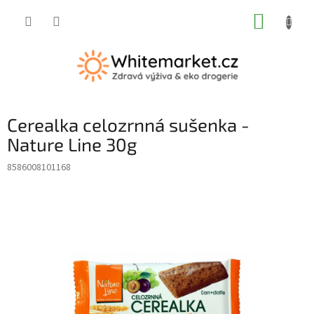
Přejít
NÁKUP
na
obsah
KOŠÍK
Cerealka celozrnná sušenka -
Nature Line 30g
8586008101168