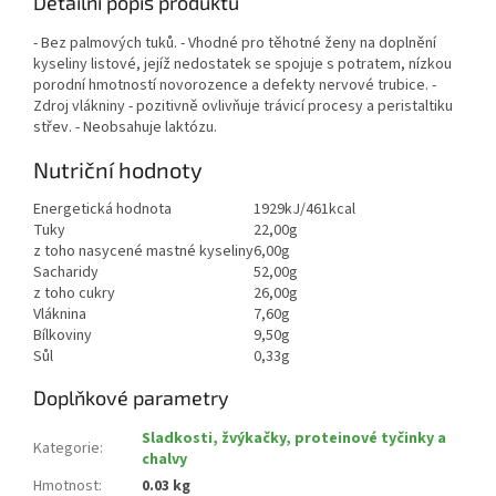
Detailní popis produktu
- Bez palmových tuků. - Vhodné pro těhotné ženy na doplnění
kyseliny listové, jejíž nedostatek se spojuje s potratem, nízkou
porodní hmotností novorozence a defekty nervové trubice. -
Zdroj vlákniny - pozitivně ovlivňuje trávicí procesy a peristaltiku
střev. - Neobsahuje laktózu.
Nutriční hodnoty
Energetická hodnota
1929kJ/461kcal
Tuky
22,00g
z toho nasycené mastné kyseliny
6,00g
Sacharidy
52,00g
z toho cukry
26,00g
Vláknina
7,60g
Bílkoviny
9,50g
Sůl
0,33g
Doplňkové parametry
Sladkosti, žvýkačky, proteinové tyčinky a
Kategorie
:
chalvy
Hmotnost
:
0.03 kg