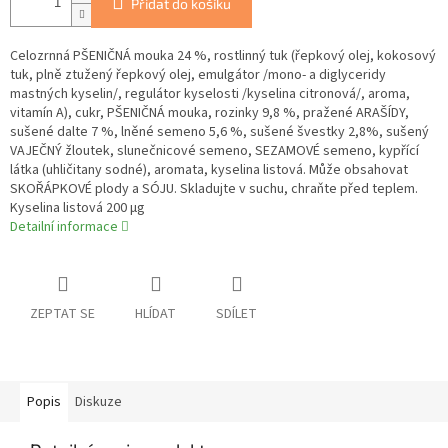
Přidat do košíku
Celozrnná PŠENIČNÁ mouka 24 %, rostlinný tuk (řepkový olej, kokosový
tuk, plně ztužený řepkový olej, emulgátor /mono- a diglyceridy
mastných kyselin/, regulátor kyselosti /kyselina citronová/, aroma,
vitamín A), cukr, PŠENIČNÁ mouka, rozinky 9,8 %, pražené ARAŠÍDY,
sušené dalte 7 %, lněné semeno 5,6 %, sušené švestky 2,8%, sušený
VAJEČNÝ žloutek, slunečnicové semeno, SEZAMOVÉ semeno, kypřící
látka (uhličitany sodné), aromata, kyselina listová. Může obsahovat
SKOŘÁPKOVÉ plody a SÓJU. Skladujte v suchu, chraňte před teplem.
Kyselina listová 200 µg
Detailní informace
ZEPTAT SE
HLÍDAT
SDÍLET
Popis
Diskuze