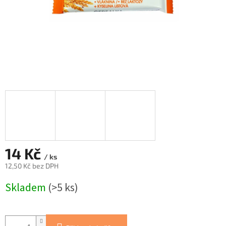
14 Kč
/ ks
12,50 Kč bez DPH
Měrná
Skladem
(>5 ks)
cena: