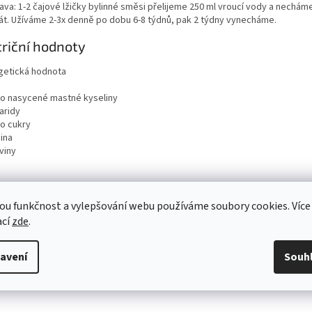
ava: 1-2 čajové lžičky bylinné směsi přelijeme 250 ml vroucí vody a necháme
át. Užíváme 2-3x denně po dobu 6-8 týdnů, pak 2 týdny vynecháme.
riční hodnoty
getická hodnota
ho nasycené mastné kyseliny
aridy
ho cukry
ina
viny
ou funkčnost a vylepšování webu používáme soubory cookies. Více
ací
zde
.
avení
Souh