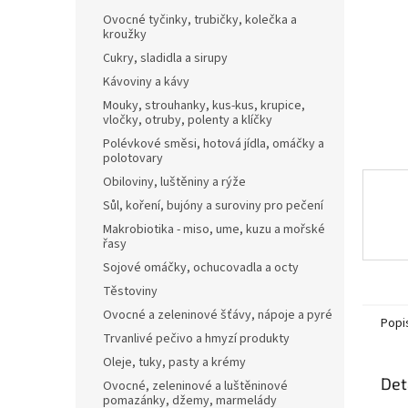
n
Ovocné tyčinky, trubičky, kolečka a
e
kroužky
l
Cukry, sladidla a sirupy
Kávoviny a kávy
Mouky, strouhanky, kus-kus, krupice,
vločky, otruby, polenty a klíčky
Polévkové směsi, hotová jídla, omáčky a
polotovary
Obiloviny, luštěniny a rýže
Sůl, koření, bujóny a suroviny pro pečení
Makrobiotika - miso, ume, kuzu a mořské
řasy
Sojové omáčky, ochucovadla a octy
Těstoviny
Ovocné a zeleninové šťávy, nápoje a pyré
Popi
Trvanlivé pečivo a hmyzí produkty
Oleje, tuky, pasty a krémy
Det
Ovocné, zeleninové a luštěninové
pomazánky, džemy, marmelády