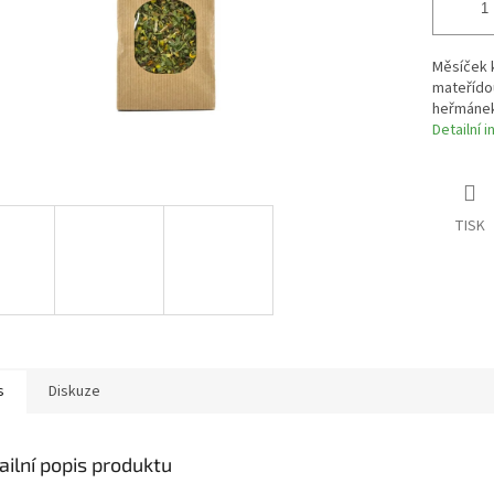
Měsíček k
mateřídou
heřmánek 
Detailní 
TISK
s
Diskuze
ailní popis produktu