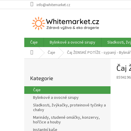
Přejít
info@whitemarket.cz
na
obsah
Čaje
Bylinkové a ovocné sirupy
Sladkosti, žv
Domů
Čaje
Čaj ŽENSKÉ POTÍŽE - sypaný - Byliná
P
Čaj 
o
Přeskočit
s
8594196
Kategorie
kategorie
t
r
Čaje
a
Bylinkové a ovocné sirupy
n
Sladkosti, žvýkačky, proteinové tyčinky a
n
chalvy
í
Marinády, studené omáčky, konzervy,
p
hořčice a houby
a
Instantní kaše