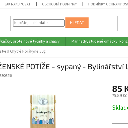
JAK NAKUPOVAT
OBCHODNÍ PODMÍNKY
PODMÍNKY OCHRANY OS
HLEDAT
ýkačky, proteinové tyčinky a chalvy
Marinády, studené omáčky, konz
řství U Chytré Horákyně 50g
ŽENSKÉ POTÍŽE - sypaný - Bylinářství
390356
85 
75,89 Kč
Měrná
Skla
cena: