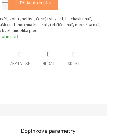
Přidat do košíku
vět, kontryhel list, černý rybíz list, hluchavka nať,
ška nať, mochna husí nať, řebříček nať, meduňka nať,
květ, andělika plod.
informace
ZEPTAT SE
HLÍDAT
SDÍLET
Doplňkové parametry