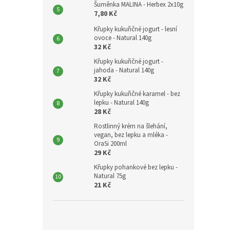
Šuměnka MALINA - Herbex 2x10g
7,80 Kč
Křupky kukuřičné jogurt - lesní
ovoce - Natural 140g
32 Kč
Křupky kukuřičné jogurt -
jahoda - Natural 140g
32 Kč
Křupky kukuřičné karamel - bez
lepku - Natural 140g
28 Kč
Rostlinný krém na šlehání,
vegan, bez lepku a mléka -
OraSi 200ml
29 Kč
Křupky pohankové bez lepku -
Natural 75g
21 Kč