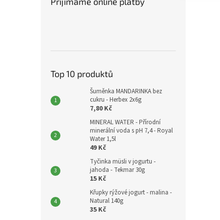
Přijímáme online platby
Top 10 produktů
Šuměnka MANDARINKA bez
cukru - Herbex 2x6g
7,80 Kč
MINERAL WATER - Přírodní
minerální voda s pH 7,4 - Royal
Water 1,5l
49 Kč
Tyčinka müsli v jogurtu -
jahoda - Tekmar 30g
15 Kč
Křupky rýžové jogurt - malina -
Natural 140g
35 Kč