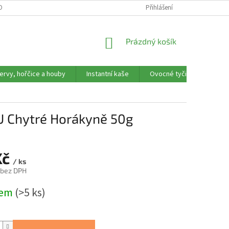
OBNÍCH ÚDAJŮ
REKLAMAČNÍ FORMULÁŘ
Přihlášení
NÁKUPNÍ
Prázdný košík
KOŠÍK
ervy, hořčice a houby
Instantní kaše
Ovocné tyčinky, trubičky,
 U Chytré Horákyně 50g
Kč
/ ks
 bez DPH
dem
(>5 ks)