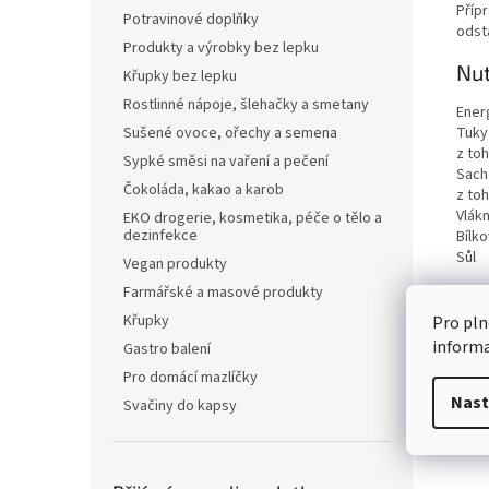
Přípr
Potravinové doplňky
odst
Produkty a výrobky bez lepku
Nut
Křupky bez lepku
Rostlinné nápoje, šlehačky a smetany
Ener
Tuky
Sušené ovoce, ořechy a semena
z to
Sypké směsi na vaření a pečení
Sach
Čokoláda, kakao a karob
z to
Vlákn
EKO drogerie, kosmetika, péče o tělo a
dezinfekce
Bílko
Sůl
Vegan produkty
Farmářské a masové produkty
Křupky
Pro pln
inform
Gastro balení
Pro domácí mazlíčky
Nast
Svačiny do kapsy