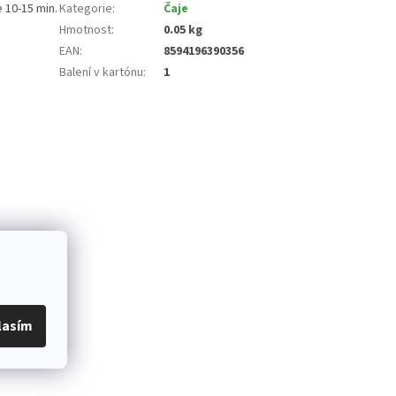
 10-15 min.
Kategorie
:
Čaje
Hmotnost
:
0.05 kg
EAN
:
8594196390356
Balení v kartónu
:
1
lasím