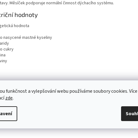
tavy. Měsíček podporuje normální činnost dýchacího systému.
riční hodnoty
getická hodnota
ho nasycené mastné kyseliny
aridy
ho cukry
ina
viny
ou funkčnost a vylepšování webu používáme soubory cookies. Více
ací
zde
.
avení
Souh