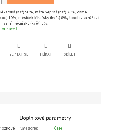
lékařská (nať) 50%, máta peprná (nať) 20%, chmel
plod) 10%, měsíček lékařský (květ) 8%, topolovka růžová
, jasmín lékařský (květ) 5%.
informace
ZEPTAT SE
HLÍDAT
SDÍLET
Doplňkové parametry
t mozkové
Kategorie
:
Čaje