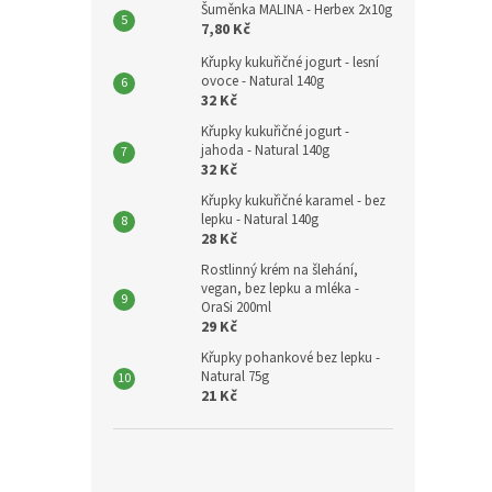
Šuměnka MALINA - Herbex 2x10g
7,80 Kč
Křupky kukuřičné jogurt - lesní
ovoce - Natural 140g
32 Kč
Křupky kukuřičné jogurt -
jahoda - Natural 140g
32 Kč
Křupky kukuřičné karamel - bez
lepku - Natural 140g
28 Kč
Rostlinný krém na šlehání,
vegan, bez lepku a mléka -
OraSi 200ml
29 Kč
Křupky pohankové bez lepku -
Natural 75g
21 Kč