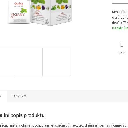
Meduňka 
otáčivý (
(květ) 7%
Detailní 
TISK
s
Diskuze
ailní popis produktu
ňka, máta a chmel podporují relaxační účinek, uklidnění a normální činnos