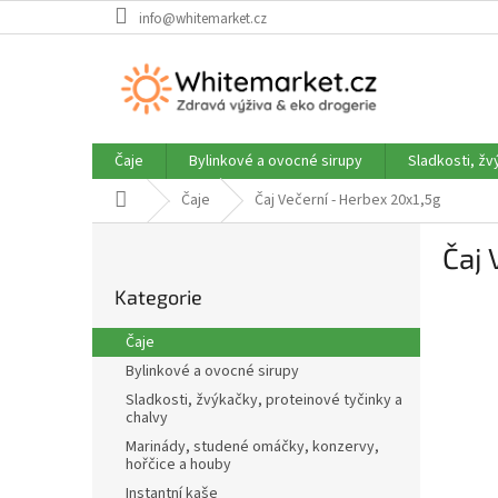
Přejít
info@whitemarket.cz
na
obsah
Čaje
Bylinkové a ovocné sirupy
Sladkosti, žv
Domů
Čaje
Čaj Večerní - Herbex 20x1,5g
P
Čaj 
o
Přeskočit
s
Kategorie
kategorie
t
r
Čaje
a
Bylinkové a ovocné sirupy
n
Sladkosti, žvýkačky, proteinové tyčinky a
n
chalvy
í
Marinády, studené omáčky, konzervy,
p
hořčice a houby
a
Instantní kaše