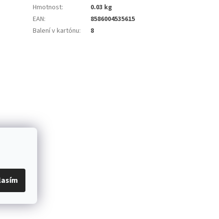
Hmotnost
:
0.03 kg
EAN
:
8586004535615
Balení v kartónu
:
8
lasím