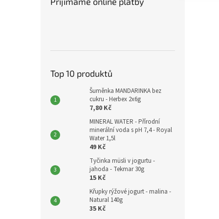
Přijímáme online platby
Top 10 produktů
Šuměnka MANDARINKA bez
cukru - Herbex 2x6g
7,80 Kč
MINERAL WATER - Přírodní
minerální voda s pH 7,4 - Royal
Water 1,5l
49 Kč
Tyčinka müsli v jogurtu -
jahoda - Tekmar 30g
15 Kč
Křupky rýžové jogurt - malina -
Natural 140g
35 Kč