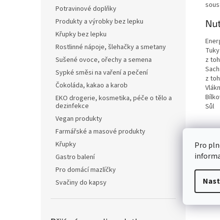
sous
Potravinové doplňky
Produkty a výrobky bez lepku
Nut
Křupky bez lepku
Ener
Rostlinné nápoje, šlehačky a smetany
Tuky
z to
Sušené ovoce, ořechy a semena
Sach
Sypké směsi na vaření a pečení
z to
Čokoláda, kakao a karob
Vlákn
Bílko
EKO drogerie, kosmetika, péče o tělo a
dezinfekce
Sůl
Vegan produkty
Farmářské a masové produkty
Křupky
Pro pln
inform
Gastro balení
Pro domácí mazlíčky
Nast
Svačiny do kapsy