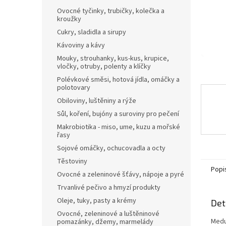
n
Ovocné tyčinky, trubičky, kolečka a
e
kroužky
l
Cukry, sladidla a sirupy
Kávoviny a kávy
Mouky, strouhanky, kus-kus, krupice,
vločky, otruby, polenty a klíčky
Polévkové směsi, hotová jídla, omáčky a
polotovary
Obiloviny, luštěniny a rýže
Sůl, koření, bujóny a suroviny pro pečení
Makrobiotika - miso, ume, kuzu a mořské
řasy
Sojové omáčky, ochucovadla a octy
Těstoviny
Popi
Ovocné a zeleninové šťávy, nápoje a pyré
Trvanlivé pečivo a hmyzí produkty
Oleje, tuky, pasty a krémy
Det
Ovocné, zeleninové a luštěninové
Medu
pomazánky, džemy, marmelády