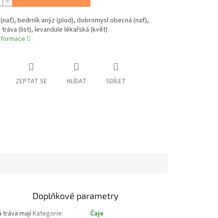
nať), bedrník anýz (plod), dobromysl obecná (nať),
 tráva (list), levandule lékařská (květ)
informace
ZEPTAT SE
HLÍDAT
SDÍLET
Doplňkové parametry
 tráva mají
Kategorie
:
Čaje