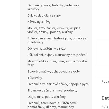
n
Ovocné tyčinky, trubičky, kolečka a
e
kroužky
l
Cukry, sladidla a sirupy
Kávoviny a kávy
Mouky, strouhanky, kus-kus, krupice,
vločky, otruby, polenty a klíčky
Polévkové směsi, hotová jídla, omáčky a
polotovary
Obiloviny, luštěniny a rýže
Sůl, koření, bujóny a suroviny pro pečení
Makrobiotika - miso, ume, kuzu a mořské
řasy
Sojové omáčky, ochucovadla a octy
Těstoviny
Popi
Ovocné a zeleninové šťávy, nápoje a pyré
Trvanlivé pečivo a hmyzí produkty
Oleje, tuky, pasty a krémy
Det
Ovocné, zeleninové a luštěninové
Porc
pomazánky, džemy, marmelády