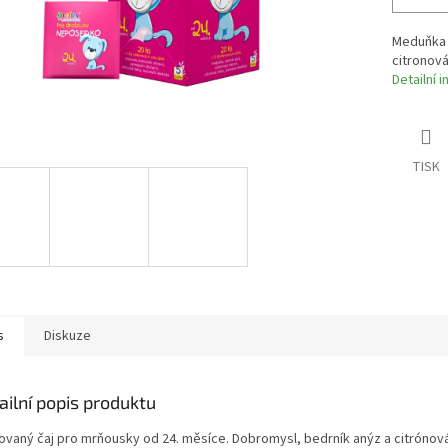
Meduňka (
citronová
Detailní 
TISK
s
Diskuze
ailní popis produktu
ovaný čaj pro mrňousky od 24. měsíce. Dobromysl, bedrník anýz a citrónová