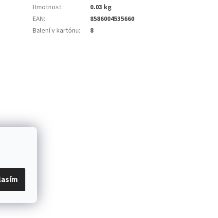
Hmotnost
:
0.03 kg
EAN
:
8586004535660
Balení v kartónu
:
8
lasím