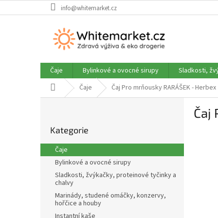
Přejít
info@whitemarket.cz
na
obsah
Čaje
Bylinkové a ovocné sirupy
Sladkosti, žv
Domů
Čaje
Čaj Pro mrňousky RARÁŠEK - Herbex 
P
Čaj
o
Přeskočit
s
Kategorie
kategorie
t
r
Čaje
a
Bylinkové a ovocné sirupy
n
Sladkosti, žvýkačky, proteinové tyčinky a
n
chalvy
í
Marinády, studené omáčky, konzervy,
p
hořčice a houby
a
Instantní kaše