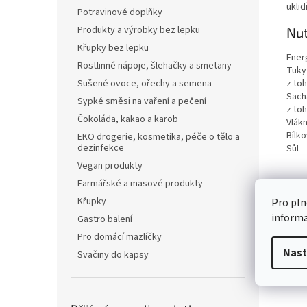
uklid
Potravinové doplňky
Produkty a výrobky bez lepku
Nut
Křupky bez lepku
Ener
Rostlinné nápoje, šlehačky a smetany
Tuky
z to
Sušené ovoce, ořechy a semena
Sach
Sypké směsi na vaření a pečení
z to
Čokoláda, kakao a karob
Vlákn
Bílko
EKO drogerie, kosmetika, péče o tělo a
dezinfekce
Sůl
Vegan produkty
Farmářské a masové produkty
Křupky
Pro pln
inform
Gastro balení
Pro domácí mazlíčky
Nast
Svačiny do kapsy