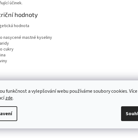
ňující účinek.
riční hodnoty
getická hodnota
ho nasycené mastné kyseliny
aridy
ho cukry
ina
viny
ou funkčnost a vylepšování webu používáme soubory cookies. Více
ací
zde
.
avení
Souh