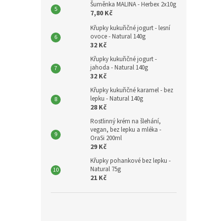
Šuměnka MALINA - Herbex 2x10g
7,80 Kč
Křupky kukuřičné jogurt - lesní
ovoce - Natural 140g
32 Kč
Křupky kukuřičné jogurt -
jahoda - Natural 140g
32 Kč
Křupky kukuřičné karamel - bez
lepku - Natural 140g
28 Kč
Rostlinný krém na šlehání,
vegan, bez lepku a mléka -
OraSi 200ml
29 Kč
Křupky pohankové bez lepku -
Natural 75g
21 Kč