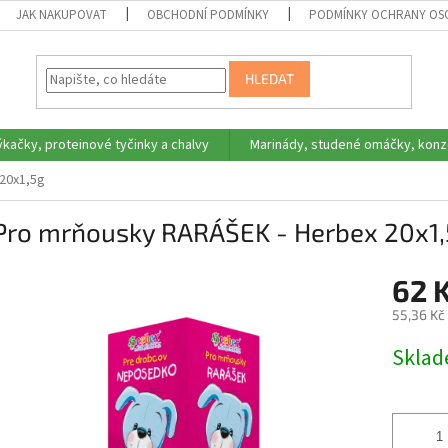
JAK NAKUPOVAT
OBCHODNÍ PODMÍNKY
PODMÍNKY OCHRANY OS
HLEDAT
ýkačky, proteinové tyčinky a chalvy
Marinády, studené omáčky, konz
20x1,5g
 Pro mrňousky RARÁŠEK - Herbex 20x1
62 
55,36 Kč
Měrná
Skla
cena: