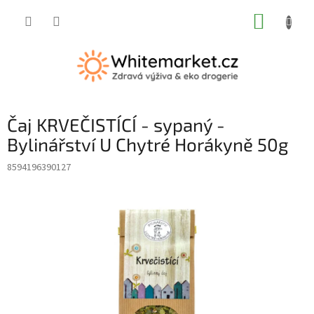
Přejít
NÁKUP
na
obsah
KOŠÍK
Čaj KRVEČISTÍCÍ - sypaný -
Bylinářství U Chytré Horákyně 50g
8594196390127