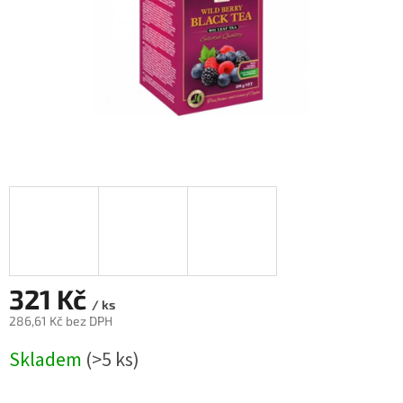
321 Kč
/ ks
286,61 Kč bez DPH
Měrná
Skladem
(>5 ks)
cena: