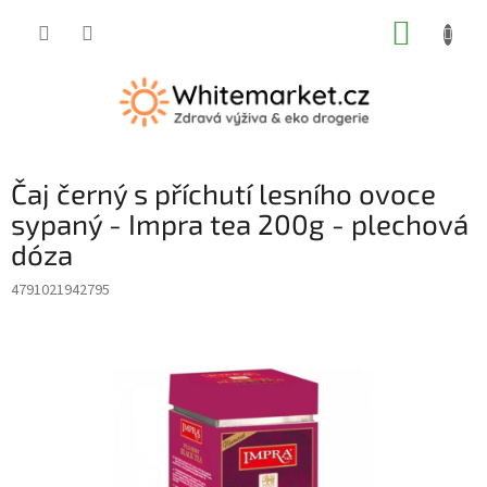
Přejít
NÁKUP
na
obsah
KOŠÍK
Čaj černý s příchutí lesního ovoce
sypaný - Impra tea 200g - plechová
dóza
4791021942795