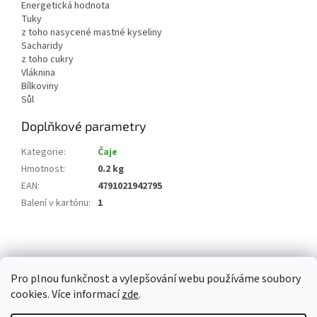
Energetická hodnota
Tuky
z toho nasycené mastné kyseliny
Sacharidy
z toho cukry
Vláknina
Bílkoviny
Sůl
Doplňkové parametry
Kategorie
:
Čaje
Hmotnost
:
0.2 kg
EAN
:
4791021942795
Balení v kartónu
:
1
Z
á
p
Pro plnou funkčnost a vylepšování webu používáme soubory
a
cookies. Více informací
zde
.
t