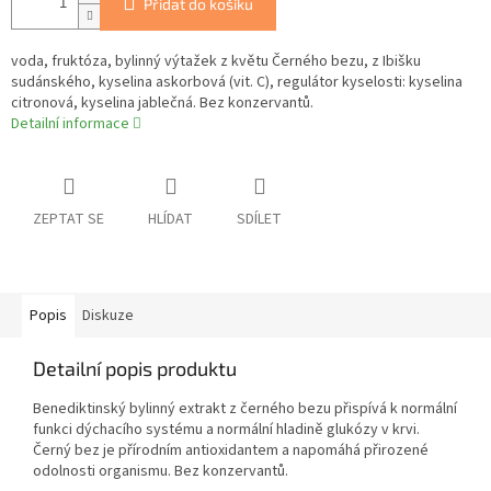
Přidat do košíku
voda, fruktóza, bylinný výtažek z květu Černého bezu, z Ibišku
sudánského, kyselina askorbová (vit. C), regulátor kyselosti: kyselina
citronová, kyselina jablečná. Bez konzervantů.
Detailní informace
ZEPTAT SE
HLÍDAT
SDÍLET
Popis
Diskuze
Detailní popis produktu
Benediktinský bylinný extrakt z černého bezu přispívá k normální
funkci dýchacího systému a normální hladině glukózy v krvi.
Černý bez je přírodním antioxidantem a napomáhá přirozené
odolnosti organismu. Bez konzervantů.