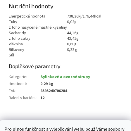
Nutriční hodnoty
Energetická hodnota
738,36kj/176,44kcal
Tuky
0,02g
z toho nasycené mastné kyseliny
Sacharidy
44,16g
z toho cukry
42,41g
Vláknina
0,60g
Bílkoviny
0,22 g
Sůl
Doplňkové parametry
Kategorie
:
Bylinkové a ovocné sirupy
Hmotnost
:
0.29 kg
EAN
:
8595240706284
Balení v kartónu
:
12
Z
á
p
Pro plnou funkčnost a vylepšování webu používáme soubory