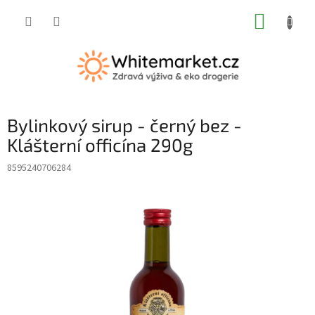
Přejít
NÁKUP
na
obsah
KOŠÍK
Bylinkový sirup - černý bez -
Klášterní officína 290g
8595240706284