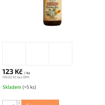
123 Kč
/ ks
109,82 Kč bez DPH
Měrná
Skladem
(>5 ks)
cena: