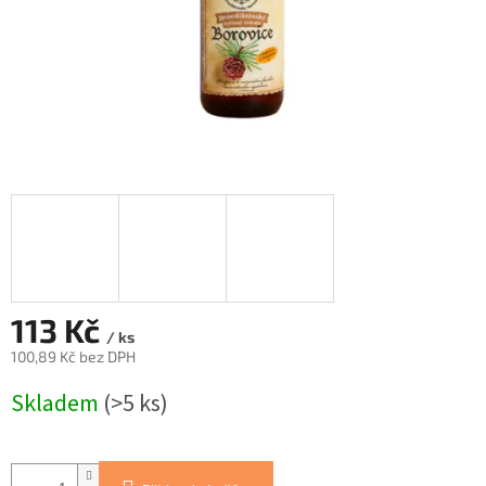
113 Kč
/ ks
100,89 Kč bez DPH
Měrná
Skladem
(>5 ks)
cena: