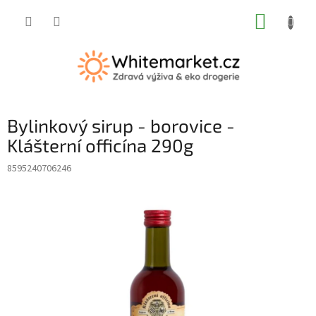
Přejít
NÁKUP
na
obsah
KOŠÍK
Bylinkový sirup - borovice -
Klášterní officína 290g
8595240706246