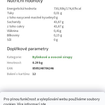
Nutriční hodnoty
Energetická hodnota
730,93kj/174,67kcal
Tuky
0,01 g
z toho nasycené mastné kyseliny
0 g
Sacharidy
43,67 g
z toho cukry
43,67 g
Vláknina
0,41g
Bílkoviny
0,15 g
Sůl
0 g
Doplňkové parametry
Kategorie
:
Bylinkové a ovocné sirupy
Hmotnost
:
0.29 kg
EAN
:
8595240706246
Balení v kartónu
:
12
Z
á
p
Pro plnou funkčnost a vylepšování webu používáme soubory
a
cookies. Více informací
zde
.