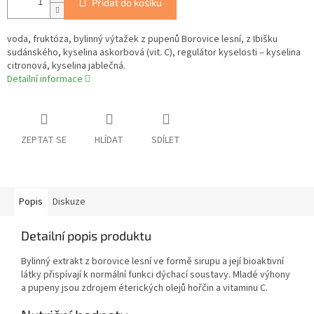
Přidat do košíku
voda, fruktóza, bylinný výtažek z pupenů Borovice lesní, z Ibišku
sudánského, kyselina askorbová (vit. C), regulátor kyselosti – kyselina
citronová, kyselina jablečná.
Detailní informace
ZEPTAT SE
HLÍDAT
SDÍLET
Popis
Diskuze
Detailní popis produktu
Bylinný extrakt z borovice lesní ve formě sirupu a její bioaktivní
látky přispívají k normální funkci dýchací soustavy. Mladé výhony
a pupeny jsou zdrojem éterických olejů hořčin a vitaminu C.