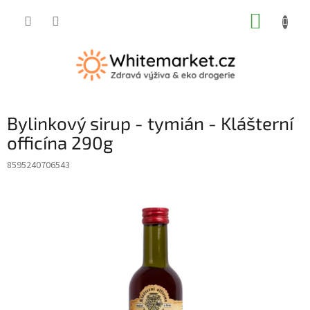
Přejít
NÁKUP
na
obsah
KOŠÍK
Bylinkový sirup - tymián - Klášterní
officína 290g
8595240706543