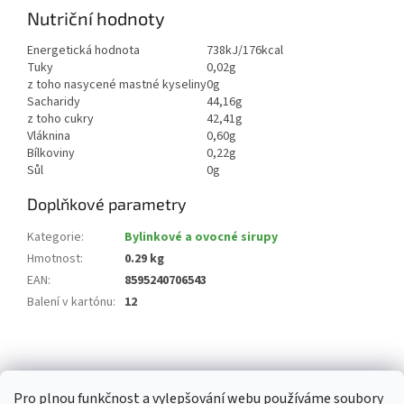
Nutriční hodnoty
Energetická hodnota
738kJ/176kcal
Tuky
0,02g
z toho nasycené mastné kyseliny
0g
Sacharidy
44,16g
z toho cukry
42,41g
Vláknina
0,60g
Bílkoviny
0,22g
Sůl
0g
Doplňkové parametry
Kategorie
:
Bylinkové a ovocné sirupy
Hmotnost
:
0.29 kg
EAN
:
8595240706543
Balení v kartónu
:
12
Z
á
p
Pro plnou funkčnost a vylepšování webu používáme soubory