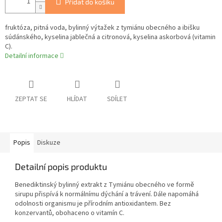
Přidat do košíku
fruktóza, pitná voda, bylinný výtažek z tymiánu obecného a ibišku
súdánského, kyselina jablečná a citronová, kyselina askorbová (vitamin
C).
Detailní informace
ZEPTAT SE
HLÍDAT
SDÍLET
Popis
Diskuze
Detailní popis produktu
Benediktinský bylinný extrakt z Tymiánu obecného ve formě
sirupu přispívá k normálnímu dýchání a trávení. Dále napomáhá
odolnosti organismu je přírodním antioxidantem. Bez
konzervantů, obohaceno o vitamín C.