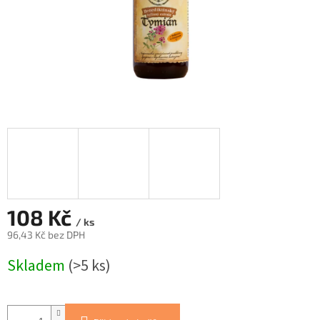
108 Kč
/ ks
96,43 Kč bez DPH
Měrná
Skladem
(>5 ks)
cena: