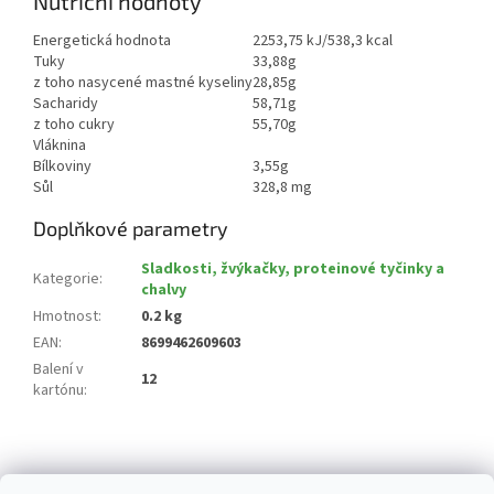
Nutriční hodnoty
Energetická hodnota
2253,75 kJ/538,3 kcal
Tuky
33,88g
z toho nasycené mastné kyseliny
28,85g
Sacharidy
58,71g
z toho cukry
55,70g
Vláknina
Bílkoviny
3,55g
Sůl
328,8 mg
Doplňkové parametry
Sladkosti, žvýkačky, proteinové tyčinky a
Kategorie
:
chalvy
Hmotnost
:
0.2 kg
EAN
:
8699462609603
Balení v
12
kartónu
:
Z
á