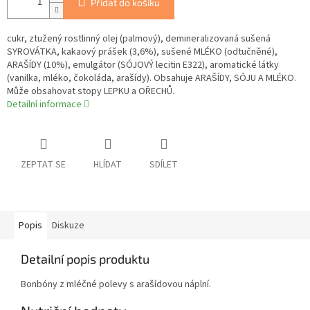
Přidat do košíku
cukr, ztužený rostlinný olej (palmový), demineralizovaná sušená
SYROVÁTKA, kakaový prášek (3,6%), sušené MLÉKO (odtučněné),
ARAŠÍDY (10%), emulgátor (SÓJOVÝ lecitin E322), aromatické látky
(vanilka, mléko, čokoláda, arašídy). Obsahuje ARAŠÍDY, SÓJU A MLÉKO.
Může obsahovat stopy LEPKU a OŘECHŮ.
Detailní informace
ZEPTAT SE
HLÍDAT
SDÍLET
Popis
Diskuze
Detailní popis produktu
Bonbóny z mléčné polevy s arašídovou náplní.