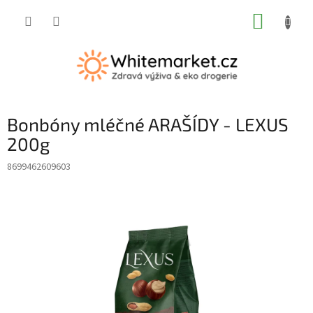
Přejít
NÁKUP
na
obsah
KOŠÍK
Bonbóny mléčné ARAŠÍDY - LEXUS
200g
8699462609603