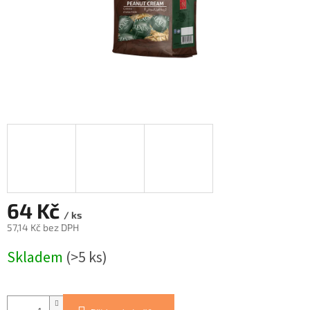
64 Kč
/ ks
57,14 Kč bez DPH
Měrná
Skladem
(>5 ks)
cena: