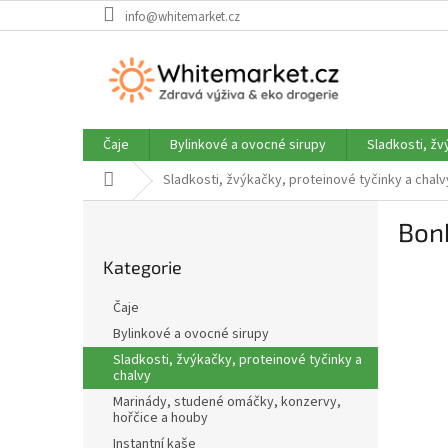
Přejít
info@whitemarket.cz
na
obsah
Čaje
Bylinkové a ovocné sirupy
Sladkosti, žv
Domů
Sladkosti, žvýkačky, proteinové tyčinky a chalv
P
Bonb
o
Přeskočit
s
Kategorie
kategorie
t
r
Čaje
a
Bylinkové a ovocné sirupy
n
Sladkosti, žvýkačky, proteinové tyčinky a
n
chalvy
í
Marinády, studené omáčky, konzervy,
p
hořčice a houby
a
Instantní kaše