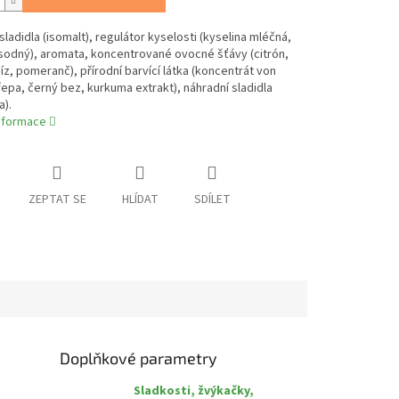
sladidla (isomalt), regulátor kyselosti (kyselina mléčná,
sodný), aromata, koncentrované ovocné šťávy (citrón,
íz, pomeranč), přírodní barvící látka (koncentrát von
epa, černý bez, kurkuma extrakt), náhradní sladidla
a).
informace
ZEPTAT SE
HLÍDAT
SDÍLET
Doplňkové parametry
Sladkosti, žvýkačky,