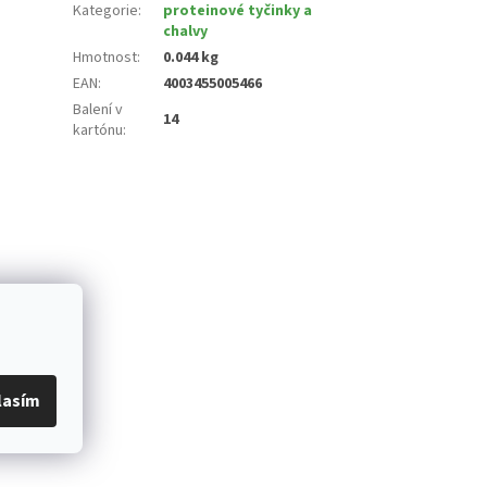
Kategorie
:
proteinové tyčinky a
chalvy
Hmotnost
:
0.044 kg
EAN
:
4003455005466
Balení v
14
kartónu
:
lasím