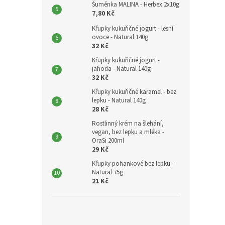
Šuměnka MALINA - Herbex 2x10g
7,80 Kč
Křupky kukuřičné jogurt - lesní
ovoce - Natural 140g
32 Kč
Křupky kukuřičné jogurt -
jahoda - Natural 140g
32 Kč
Křupky kukuřičné karamel - bez
lepku - Natural 140g
28 Kč
Rostlinný krém na šlehání,
vegan, bez lepku a mléka -
OraSi 200ml
29 Kč
Křupky pohankové bez lepku -
Natural 75g
21 Kč