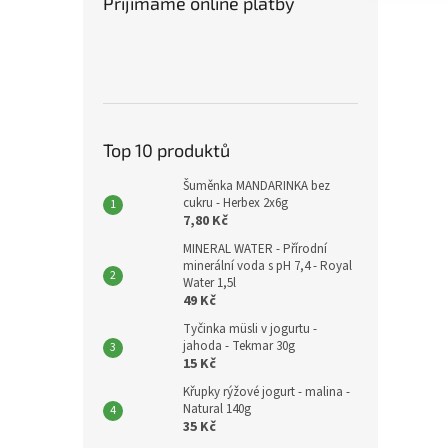
Přijímáme online platby
Top 10 produktů
Šuměnka MANDARINKA bez
cukru - Herbex 2x6g
7,80 Kč
MINERAL WATER - Přírodní
minerální voda s pH 7,4 - Royal
Water 1,5l
49 Kč
Tyčinka müsli v jogurtu -
jahoda - Tekmar 30g
15 Kč
Křupky rýžové jogurt - malina -
Natural 140g
35 Kč