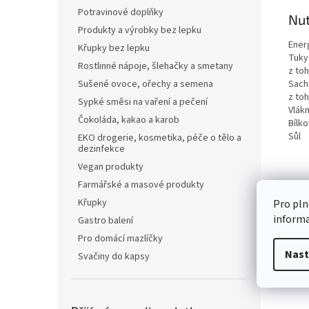
Potravinové doplňky
Nut
Produkty a výrobky bez lepku
Ener
Křupky bez lepku
Tuky
Rostlinné nápoje, šlehačky a smetany
z to
Sach
Sušené ovoce, ořechy a semena
z to
Sypké směsi na vaření a pečení
Vlákn
Čokoláda, kakao a karob
Bílko
Sůl
EKO drogerie, kosmetika, péče o tělo a
dezinfekce
Vegan produkty
Farmářské a masové produkty
Křupky
Pro pln
inform
Gastro balení
Pro domácí mazlíčky
Nast
Svačiny do kapsy