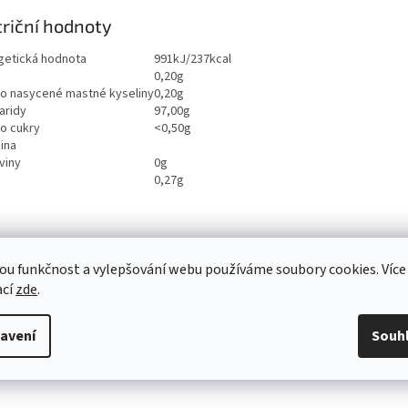
riční hodnoty
getická hodnota
991kJ/237kcal
0,20g
ho nasycené mastné kyseliny
0,20g
aridy
97,00g
ho cukry
<0,50g
ina
viny
0g
0,27g
ou funkčnost a vylepšování webu používáme soubory cookies. Více
ací
zde
.
avení
Souh