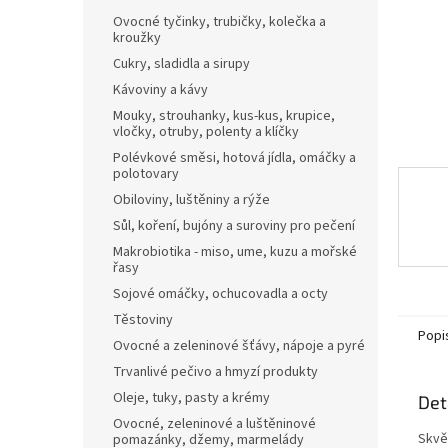
n
Ovocné tyčinky, trubičky, kolečka a
e
kroužky
l
Cukry, sladidla a sirupy
Kávoviny a kávy
Mouky, strouhanky, kus-kus, krupice,
vločky, otruby, polenty a klíčky
Polévkové směsi, hotová jídla, omáčky a
polotovary
Obiloviny, luštěniny a rýže
Sůl, koření, bujóny a suroviny pro pečení
Makrobiotika - miso, ume, kuzu a mořské
řasy
Sojové omáčky, ochucovadla a octy
Těstoviny
Popi
Ovocné a zeleninové šťávy, nápoje a pyré
Trvanlivé pečivo a hmyzí produkty
Oleje, tuky, pasty a krémy
Det
Ovocné, zeleninové a luštěninové
Skvě
pomazánky, džemy, marmelády