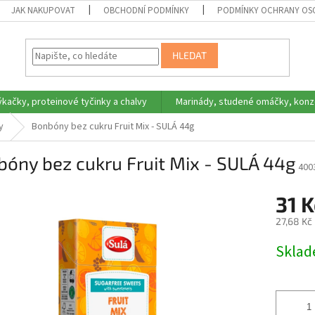
JAK NAKUPOVAT
OBCHODNÍ PODMÍNKY
PODMÍNKY OCHRANY OS
HLEDAT
ýkačky, proteinové tyčinky a chalvy
Marinády, studené omáčky, konz
y
Bonbóny bez cukru Fruit Mix - SULÁ 44g
óny bez cukru Fruit Mix - SULÁ 44g
400
31 
27,68 Kč
Měrná
Skla
cena: