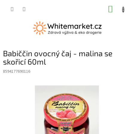
Přejít
NÁKUP
na
obsah
KOŠÍK
Babiččin ovocný čaj - malina se
skořicí 60ml
8594177690116