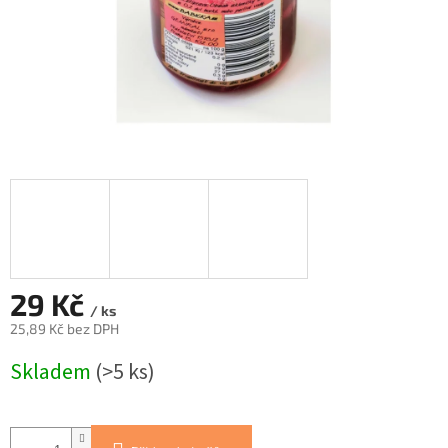
29 Kč
/ ks
25,89 Kč bez DPH
Měrná
Skladem
(>5 ks)
cena: