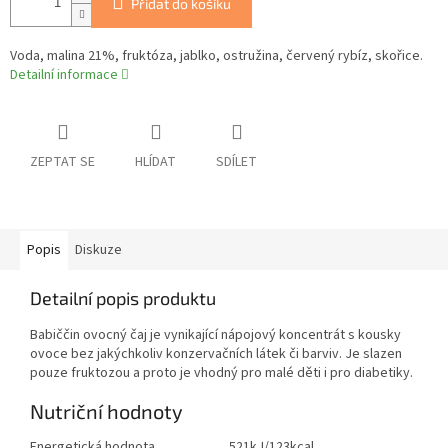
Přidat do košíku
Voda, malina 21%, fruktóza, jablko, ostružina, červený rybíz, skořice.
Detailní informace
ZEPTAT SE
HLÍDAT
SDÍLET
Popis
Diskuze
Detailní popis produktu
Babiččin ovocný čaj je vynikající nápojový koncentrát s kousky
ovoce bez jakýchkoliv konzervačních látek či barviv. Je slazen
pouze fruktozou a proto je vhodný pro malé děti i pro diabetiky.
Nutriční hodnoty
Energetická hodnota
521kJ/123kcal