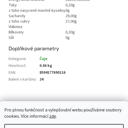
Tuky
0,20g
z toho nasycené mastné kyseliny
0g
Sacharidy
29,00g
z toho cukry
27,00g
Vláknina
Bílkoviny
0,30g
Sůl
0g
Doplňkové parametry
Kategorie
:
Čaje
Hmotnost
:
0.06 kg
EAN
:
8594177690116
Balení v kartónu
:
24
Z
á
p
Pro plnou funkčnost a vylepšování webu používáme soubory
a
cookies. Více informací
zde
.
t
í
Vytvořil Shoptet