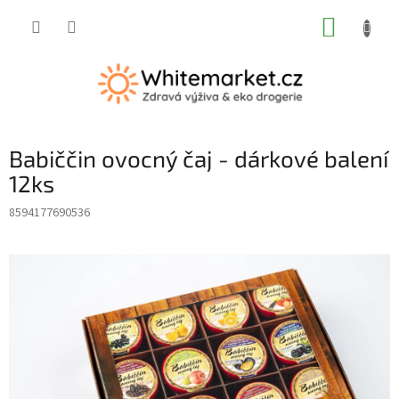
Přejít
NÁKUP
na
obsah
KOŠÍK
Babiččin ovocný čaj - dárkové balení
12ks
8594177690536