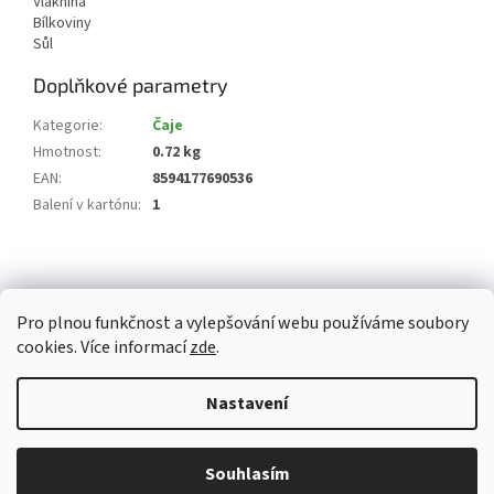
Vláknina
Bílkoviny
Sůl
Doplňkové parametry
Kategorie
:
Čaje
Hmotnost
:
0.72 kg
EAN
:
8594177690536
Balení v kartónu
:
1
Z
á
p
Pro plnou funkčnost a vylepšování webu používáme soubory
a
cookies. Více informací
zde
.
t
í
Vytvořil Shoptet
Nastavení
Copyright 2026
Whitemarket.cz
. Všechna práva vyhrazena.
Upravit
Z důvodu zvýšeného množství objednávek může být dodací doba 3-5
Souhlasím
nastavení cookies
pracovních dní. Děkujeme za pochopení.