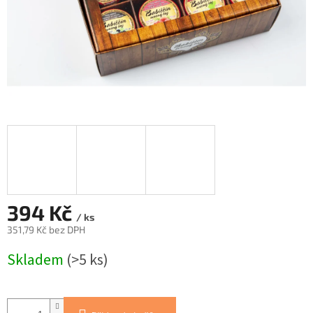
394 Kč
/ ks
351,79 Kč bez DPH
Měrná
Skladem
(>5 ks)
cena: