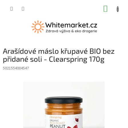
Přejít
NÁKUP
na
obsah
KOŠÍK
Arašídové máslo křupavé BIO bez
přidané soli - Clearspring 170g
5021554004547