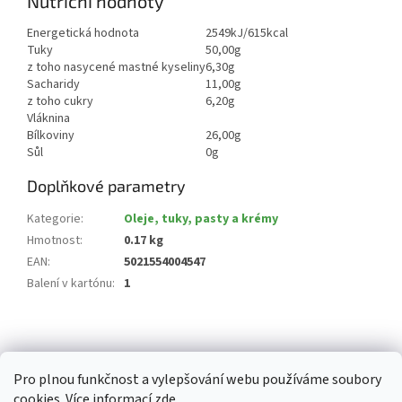
Nutriční hodnoty
Energetická hodnota
2549kJ/615kcal
Tuky
50,00g
z toho nasycené mastné kyseliny
6,30g
Sacharidy
11,00g
z toho cukry
6,20g
Vláknina
Bílkoviny
26,00g
Sůl
0g
Doplňkové parametry
Kategorie
:
Oleje, tuky, pasty a krémy
Hmotnost
:
0.17 kg
EAN
:
5021554004547
Balení v kartónu
:
1
Z
á
p
Pro plnou funkčnost a vylepšování webu používáme soubory
a
cookies. Více informací
zde
.