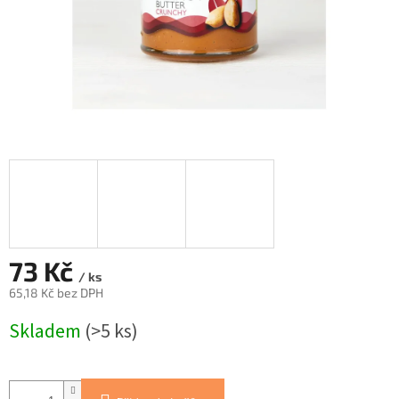
73 Kč
/ ks
65,18 Kč bez DPH
Měrná
Skladem
(>5 ks)
cena: