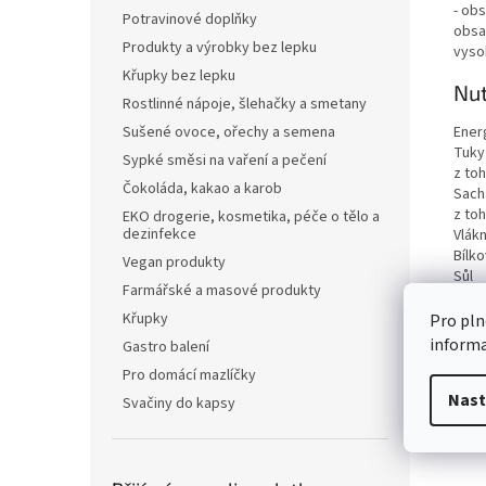
- obs
Potravinové doplňky
obsah
Produkty a výrobky bez lepku
vyso
Křupky bez lepku
Nut
Rostlinné nápoje, šlehačky a smetany
Ener
Sušené ovoce, ořechy a semena
Tuky
Sypké směsi na vaření a pečení
z to
Čokoláda, kakao a karob
Sach
z to
EKO drogerie, kosmetika, péče o tělo a
dezinfekce
Vlákn
Bílko
Vegan produkty
Sůl
Farmářské a masové produkty
Křupky
Pro pln
inform
Gastro balení
Pro domácí mazlíčky
Nast
Svačiny do kapsy