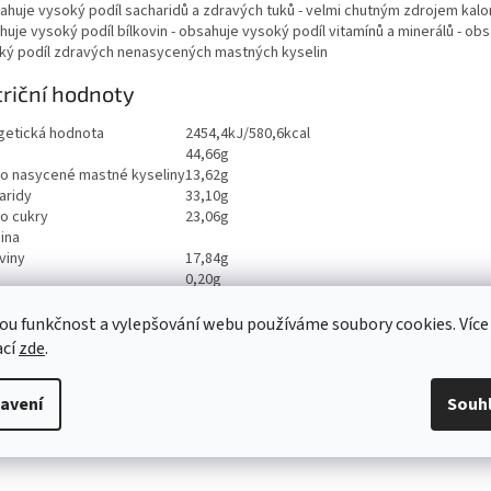
ahuje vysoký podíl sacharidů a zdravých tuků - velmi chutným zdrojem kalori
uje vysoký podíl bílkovin - obsahuje vysoký podíl vitamínů a minerálů - ob
ký podíl zdravých nenasycených mastných kyselin
riční hodnoty
getická hodnota
2454,4kJ/580,6kcal
44,66g
ho nasycené mastné kyseliny
13,62g
aridy
33,10g
ho cukry
23,06g
ina
viny
17,84g
0,20g
ou funkčnost a vylepšování webu používáme soubory cookies. Více
ací
zde
.
avení
Souh