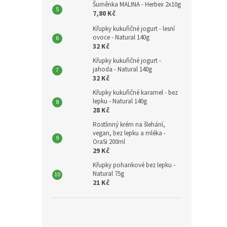
Šuměnka MALINA - Herbex 2x10g
7,80 Kč
Křupky kukuřičné jogurt - lesní
ovoce - Natural 140g
32 Kč
Křupky kukuřičné jogurt -
jahoda - Natural 140g
32 Kč
Křupky kukuřičné karamel - bez
lepku - Natural 140g
28 Kč
Rostlinný krém na šlehání,
vegan, bez lepku a mléka -
OraSi 200ml
29 Kč
Křupky pohankové bez lepku -
Natural 75g
21 Kč