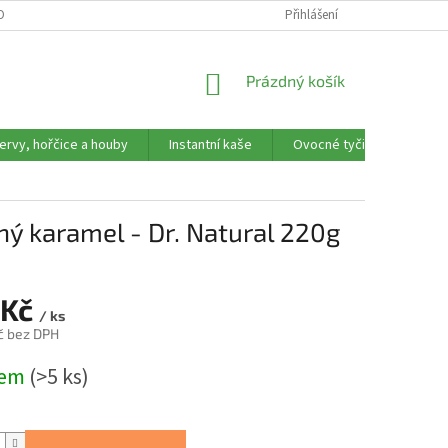
OBNÍCH ÚDAJŮ
REKLAMAČNÍ FORMULÁŘ
Přihlášení
NÁKUPNÍ
Prázdný košík
KOŠÍK
ervy, hořčice a houby
Instantní kaše
Ovocné tyčinky, trubičky,
ný karamel - Dr. Natural 220g
 Kč
/ ks
č bez DPH
dem
(>5 ks)