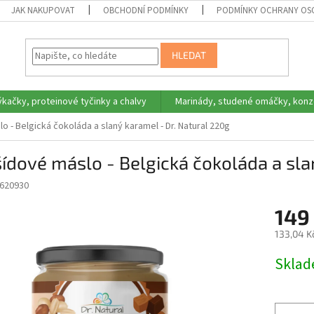
JAK NAKUPOVAT
OBCHODNÍ PODMÍNKY
PODMÍNKY OCHRANY OS
HLEDAT
ýkačky, proteinové tyčinky a chalvy
Marinády, studené omáčky, konz
o - Belgická čokoláda a slaný karamel - Dr. Natural 220g
ídové máslo - Belgická čokoláda a sla
620930
149
133,04 K
Měrná
Skla
cena: