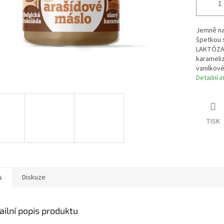
Jemně na
špetkou 
LAKTÓZA,
karameliz
vanilkové
Detailní 
TISK
s
Diskuze
ailní popis produktu