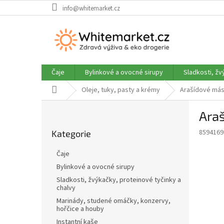
Přejít
info@whitemarket.cz
na
obsah
Čaje
Bylinkové a ovocné sirupy
Sladkosti, žv
Domů
Oleje, tuky, pasty a krémy
Arašídové másl
P
Araš
o
Přeskočit
s
8594169
Kategorie
kategorie
t
r
Čaje
a
Bylinkové a ovocné sirupy
n
Sladkosti, žvýkačky, proteinové tyčinky a
n
chalvy
í
Marinády, studené omáčky, konzervy,
p
hořčice a houby
a
Instantní kaše