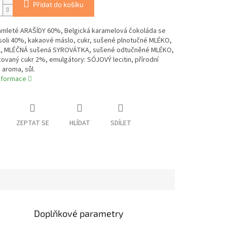
Přidat do košíku
mleté ARAŠÍDY 60%, Belgická karamelová čokoláda se
soli 40%, kakaové máslo, cukr, sušené plnotučné MLÉKO,
 MLÉČNÁ sušená SYROVÁTKA, sušené odtučněné MLÉKO,
ovaný cukr 2%, emulgátory: SÓJOVÝ lecitin, přírodní
 aroma, sůl.
informace
ZEPTAT SE
HLÍDAT
SDÍLET
Doplňkové parametry