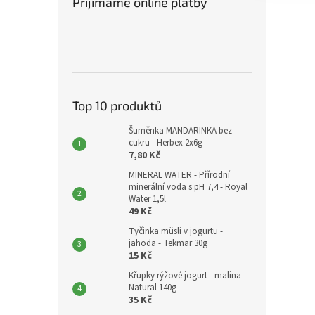
Přijímáme online platby
Top 10 produktů
Šuměnka MANDARINKA bez
cukru - Herbex 2x6g
7,80 Kč
MINERAL WATER - Přírodní
minerální voda s pH 7,4 - Royal
Water 1,5l
49 Kč
Tyčinka müsli v jogurtu -
jahoda - Tekmar 30g
15 Kč
Křupky rýžové jogurt - malina -
Natural 140g
35 Kč