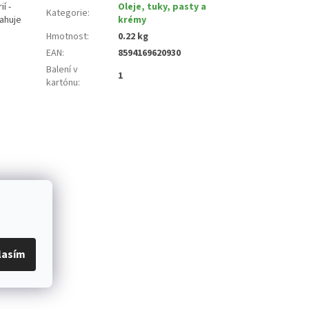
í -
Oleje, tuky, pasty a
Kategorie
:
sahuje
krémy
Hmotnost
:
0.22 kg
EAN
:
8594169620930
Balení v
1
kartónu
:
lasím