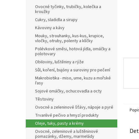
n
Ovocné tyčinky, trubičky, kolečka a
e
kroužky
l
Cukry, sladidla a sirupy
Kávoviny a kávy
Mouky, strouhanky, kus-kus, krupice,
vločky, otruby, polenty a klíčky
Polévkové směsi, hotová jídla, omáčky a
polotovary
Obiloviny, luštěniny a rýže
Sůl, koření, bujóny a suroviny pro pečení
Makrobiotika - miso, ume, kuzu a mořské
řasy
Sojové omáčky, ochucovadla a octy
Těstoviny
Ovocné a zeleninové šťávy, nápoje a pyré
Popi
Trvanlivé pečivo a hmyzí produkty
Oleje, tuky, pasty a krémy
Det
Ovocné, zeleninové a luštěninové
pomazánky, džemy, marmelády