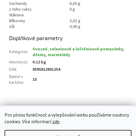
Sacharidy
6,80 g
z toho cukry
0 g
Vláknina
Bílkoviny
3,02 g
Sůl
0,90 g
Doplňkové parametry
Ovocné, zeleninové a luštěninové pomazánky,
Kategorie
:
džemy, marmelády
Hmotnost
:
0.12 kg
EAN
:
8595012801254
Balení v
15
kartónu
:
Z
á
p
Pro plnou funkčnost a vylepšování webu používáme soubory
a
cookies. Více informací
zde
.
t
í
Vytvořil Shoptet