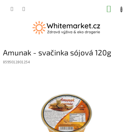
Přejít
NÁKUP
na
obsah
KOŠÍK
Amunak - svačinka sójová 120g
8595012801254