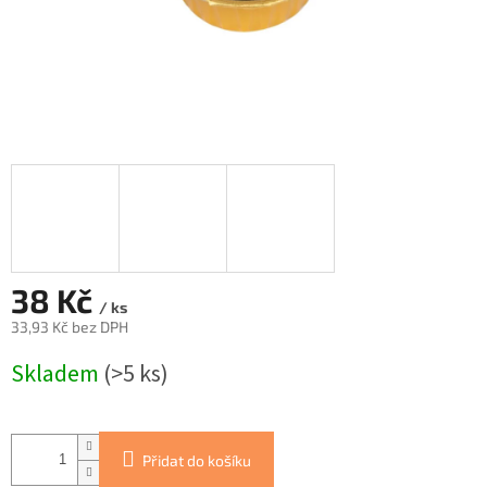
38 Kč
/ ks
33,93 Kč bez DPH
Měrná
Skladem
(>5 ks)
cena:
Přidat do košíku