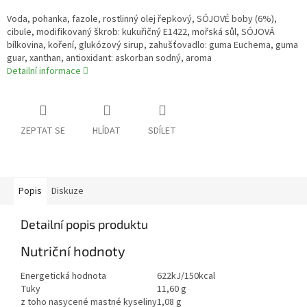
Voda, pohanka, fazole, rostlinný olej řepkový, SÓJOVÉ boby (6%),
cibule, modifikovaný škrob: kukuřičný E1422, mořská sůl, SÓJOVÁ
bílkovina, koření, glukózový sirup, zahušťovadlo: guma Euchema, guma
guar, xanthan, antioxidant: askorban sodný, aroma
Detailní informace
ZEPTAT SE
HLÍDAT
SDÍLET
Popis
Diskuze
Detailní popis produktu
Nutriční hodnoty
Energetická hodnota
622kJ/150kcal
Tuky
11,60 g
z toho nasycené mastné kyseliny
1,08 g