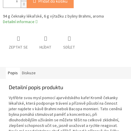
Přidat do košíku
94 g čeknaky lékařské, 6 g výtažku z byliny Brahmi, aroma
Detailní informace
ZEPTAT SE
HLÍDAT
SDÍLET
Popis
Diskuze
Detailní popis produktu
Vytřibte svou mysl pomocí ajurvédského kafe! Kromě čekanky
lékařské, která podporuje trávení a příznivě působí na činnost
jater najdete v kávě Brahmi neboli Bacopa monnieri. Tato ceněná
bylina pomáhá stimulovat paměť a koncentraci, při
dlouhodobějším užíváním se můžete těšit na celkové zklidnění,
zlepšení schopnosti učit se, jasně uvažovat a rychle reagovat.