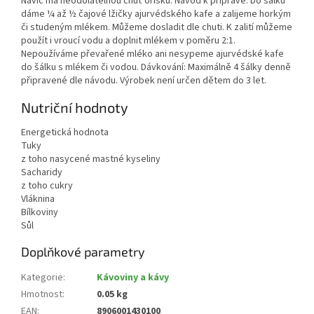
Navíc má neodolatelnou chuť oříšků. Návod k přípravě: Do šálku
dáme ¼ až ½ čajové lžičky ajurvédského kafe a zalijeme horkým
či studeným mlékem. Můžeme dosladit dle chuti. K zalití můžeme
použít i vroucí vodu a doplnit mlékem v poměru 2:1.
Nepoužíváme převařené mléko ani nesypeme ajurvédské kafe
do šálku s mlékem či vodou. Dávkování: Maximálně 4 šálky denně
připravené dle návodu. Výrobek není určen dětem do 3 let.
Nutriční hodnoty
Energetická hodnota
Tuky
z toho nasycené mastné kyseliny
Sacharidy
z toho cukry
Vláknina
Bílkoviny
Sůl
Doplňkové parametry
Kategorie
:
Kávoviny a kávy
Hmotnost
:
0.05 kg
EAN
:
8906001430100