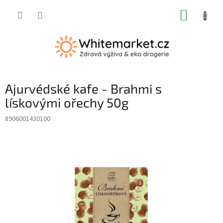
Přejít
NÁKUP
na
obsah
KOŠÍK
Ajurvédské kafe - Brahmi s
lískovými ořechy 50g
8906001430100