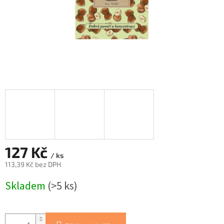
127 Kč
/ ks
113,39 Kč bez DPH
Měrná
Skladem
(>5 ks)
cena: