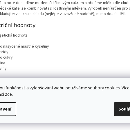
át a poté dosladíme medem či třtinovým cukrem a přidáme mléko dle chuti
védské kafe lze kombinovat i s rostlinným mlékem. Výrobek není určen pro d
Skladujte: v suchu a chladu (nejlépe v uzavřené nádobě), mimo dosah dětí.
riční hodnoty
getická hodnota
ho nasycené mastné kyseliny
aridy
ho cukry
ina
viny
ou funkčnost a vylepšování webu používáme soubory cookies. Více
ací
zde
.
avení
Souh