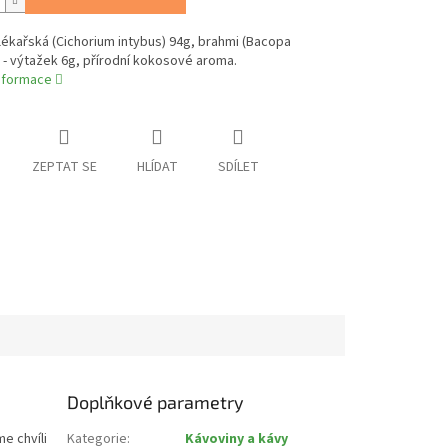
ékařská (Cichorium intybus) 94g, brahmi (Bacopa
 - výtažek 6g, přírodní kokosové aroma.
informace
ZEPTAT SE
HLÍDAT
SDÍLET
Doplňkové parametry
e chvíli
Kategorie
:
Kávoviny a kávy