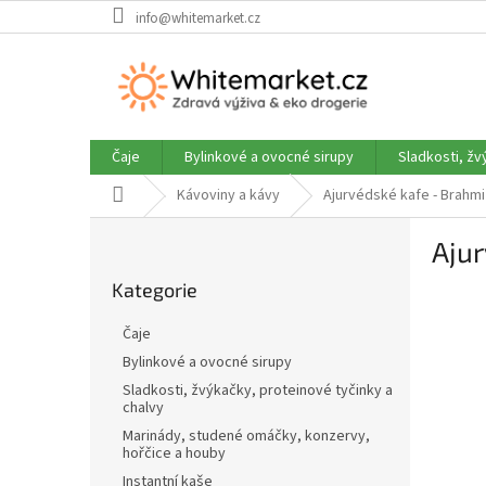
Přejít
info@whitemarket.cz
na
obsah
Čaje
Bylinkové a ovocné sirupy
Sladkosti, žv
Domů
Kávoviny a kávy
Ajurvédské kafe - Brahm
P
Aju
o
Přeskočit
s
Kategorie
kategorie
t
r
Čaje
a
Bylinkové a ovocné sirupy
n
Sladkosti, žvýkačky, proteinové tyčinky a
n
chalvy
í
Marinády, studené omáčky, konzervy,
p
hořčice a houby
a
Instantní kaše