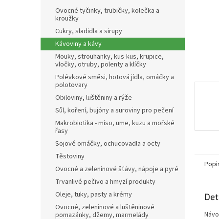
n
Ovocné tyčinky, trubičky, kolečka a
e
kroužky
l
Cukry, sladidla a sirupy
Kávoviny a kávy
Mouky, strouhanky, kus-kus, krupice,
vločky, otruby, polenty a klíčky
Polévkové směsi, hotová jídla, omáčky a
polotovary
Obiloviny, luštěniny a rýže
Sůl, koření, bujóny a suroviny pro pečení
Makrobiotika - miso, ume, kuzu a mořské
řasy
Sojové omáčky, ochucovadla a octy
Těstoviny
Popi
Ovocné a zeleninové šťávy, nápoje a pyré
Trvanlivé pečivo a hmyzí produkty
Oleje, tuky, pasty a krémy
Det
Ovocné, zeleninové a luštěninové
Návod
pomazánky, džemy, marmelády