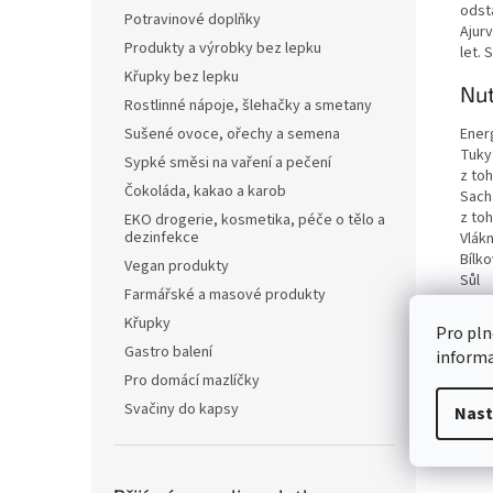
odst
Potravinové doplňky
Ajur
Produkty a výrobky bez lepku
let. 
Křupky bez lepku
Nut
Rostlinné nápoje, šlehačky a smetany
Ener
Sušené ovoce, ořechy a semena
Tuky
Sypké směsi na vaření a pečení
z to
Čokoláda, kakao a karob
Sach
z to
EKO drogerie, kosmetika, péče o tělo a
dezinfekce
Vlákn
Bílko
Vegan produkty
Sůl
Farmářské a masové produkty
Křupky
Pro pln
Gastro balení
inform
Pro domácí mazlíčky
Svačiny do kapsy
Nast