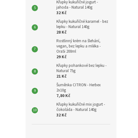
Křupky kukuřičné jogurt -
jahoda - Natural 140g
32 Kč
Křupky kukuřičné karamel - bez
lepku - Natural 140g
28 Kč
Rostlinný krém na šlehání,
vegan, bez lepku a mléka -
OraSi 200ml
29 Kč
Křupky pohankové bez lepku -
Natural 75g
21 Kč
Šuměnka CITRON - Herbex
2x10g
7,80 Kč
Křupky kukuřičné mix jogurt -
čokoláda - Natural 140g
32 Kč