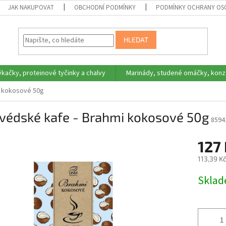
JAK NAKUPOVAT
OBCHODNÍ PODMÍNKY
PODMÍNKY OCHRANY OS
HLEDAT
ýkačky, proteinové tyčinky a chalvy
Marinády, studené omáčky, konz
i kokosové 50g
rvédské kafe - Brahmi kokosové 50g
8594
127
113,39 K
Měrná
Skla
cena: