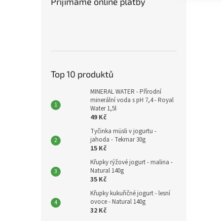
Přijímáme online platby
Top 10 produktů
MINERAL WATER - Přírodní
minerální voda s pH 7,4 - Royal
Water 1,5l
49 Kč
Tyčinka müsli v jogurtu -
jahoda - Tekmar 30g
15 Kč
Křupky rýžové jogurt - malina -
Natural 140g
35 Kč
Křupky kukuřičné jogurt - lesní
ovoce - Natural 140g
32 Kč