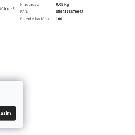
.
Hmotnost
:
0.05 kg
ěti do 3
EAN
:
8594178679042
Balení v kartónu
:
100
lasím