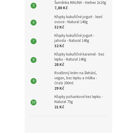
Šuměnka MALINA - Herbex 2x10g
7,80 Kč
Křupky kukuřičné jogurt - lesní
ovoce - Natural 140g
32 Kč
Křupky kukuřičné jogurt -
jahoda - Natural 140g
32 Kč
Křupky kukuřičné karamel - bez
lepku - Natural 140g
28 Kč
Rostlinný krém na šlehání,
vegan, bez lepku a mléka -
OraSi 200ml
29 Kč
Křupky pohankové bez lepku -
Natural 75g
21 Kč