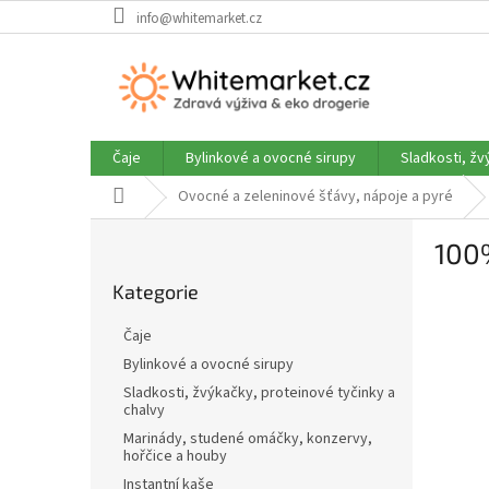
Přejít
info@whitemarket.cz
na
obsah
Čaje
Bylinkové a ovocné sirupy
Sladkosti, žv
Domů
Ovocné a zeleninové šťávy, nápoje a pyré
P
100
o
Přeskočit
s
Kategorie
kategorie
t
r
Čaje
a
Bylinkové a ovocné sirupy
n
Sladkosti, žvýkačky, proteinové tyčinky a
n
chalvy
í
Marinády, studené omáčky, konzervy,
p
hořčice a houby
a
Instantní kaše