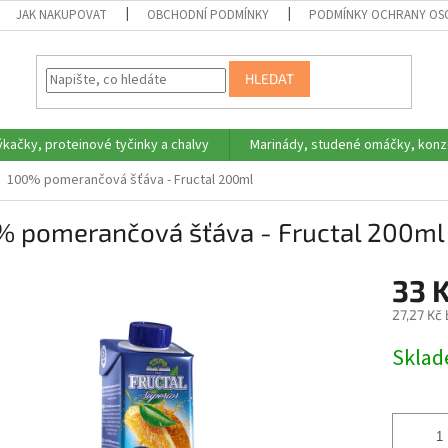
JAK NAKUPOVAT
OBCHODNÍ PODMÍNKY
PODMÍNKY OCHRANY OS
HLEDAT
ýkačky, proteinové tyčinky a chalvy
Marinády, studené omáčky, konz
100% pomerančová šťáva - Fructal 200ml
% pomerančová šťáva - Fructal 200ml
33 
27,27 Kč
Měrná
Skla
cena: