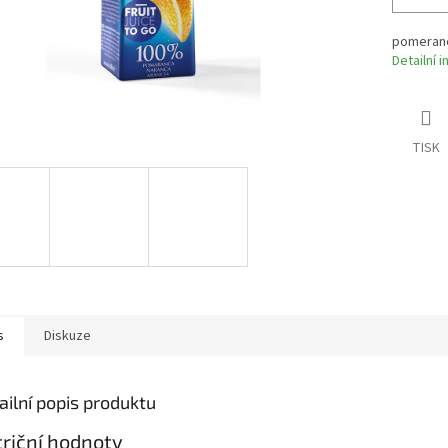
pomeranč
Detailní 
TISK
s
Diskuze
ailní popis produktu
riční hodnoty