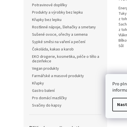
Potravinové doplňky
Ener
Produkty a výrobky bez lepku
Tuky
z to
Křupky bez lepku
Sach
Rostlinné nápoje, šlehačky a smetany
z to
Sušené ovoce, ořechy a semena
Vlákn
Bílko
Sypké směsi na vaření a pečení
Sůl
Čokoláda, kakao a karob
EKO drogerie, kosmetika, péče o tělo a
dezinfekce
Vegan produkty
Farmářské a masové produkty
Křupky
Pro pln
inform
Gastro balení
Pro domácí mazlíčky
Nast
Svačiny do kapsy