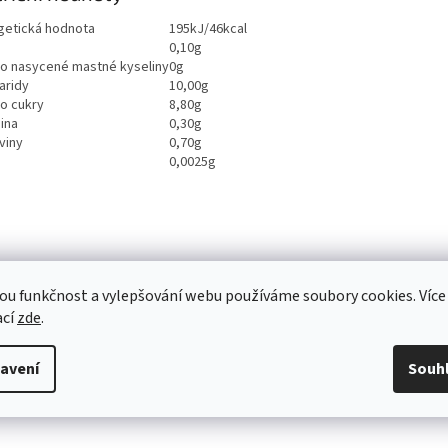
getická hodnota
195kJ/46kcal
0,10g
ho nasycené mastné kyseliny
0g
aridy
10,00g
ho cukry
8,80g
ina
0,30g
viny
0,70g
0,0025g
ou funkčnost a vylepšování webu používáme soubory cookies. Více
ací
zde
.
avení
Souh