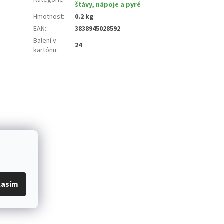
šťávy, nápoje a pyré
Hmotnost
:
0.2 kg
EAN
:
3838945028592
Balení v
24
kartónu
:
lasím