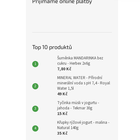
Přijímáme online platby
Top 10 produktů
Šuměnka MANDARINKA bez
cukru - Herbex 2x6g
7,80 Kč
MINERAL WATER - Přírodní
minerální voda s pH 7,4 - Royal
Water 1,5l
49 Kč
Tyčinka müsli v jogurtu -
jahoda - Tekmar 30g
15 Kč
Křupky rýžové jogurt - malina -
Natural 140g
35 Kč