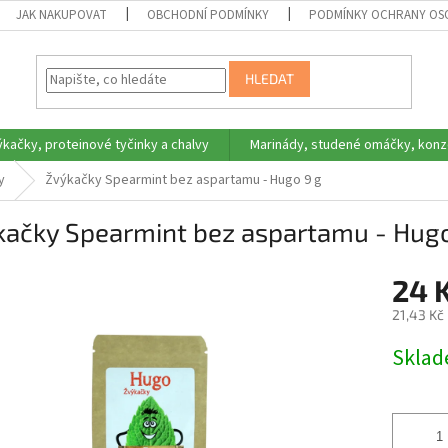
JAK NAKUPOVAT
OBCHODNÍ PODMÍNKY
PODMÍNKY OCHRANY OS
HLEDAT
ýkačky, proteinové tyčinky a chalvy
Marinády, studené omáčky, konz
y
Žvýkačky Spearmint bez aspartamu - Hugo 9 g
kačky Spearmint bez aspartamu - Hugo
24 
21,43 Kč
Měrná
Skla
cena: