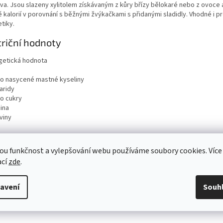
iva. Jsou slazeny xylitolem získávaným z kůry břízy bělokaré nebo z ovoce 
 kalorií v porovnání s běžnými žvýkačkami s přidanými sladidly. Vhodné i p
tiky.
riční hodnoty
getická hodnota
ho nasycené mastné kyseliny
aridy
ho cukry
ina
viny
ou funkčnost a vylepšování webu používáme soubory cookies. Více
ací
zde
.
avení
Souh