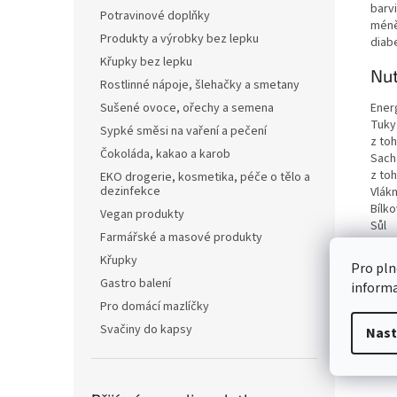
barv
Potravinové doplňky
méně
Produkty a výrobky bez lepku
diabe
Křupky bez lepku
Nut
Rostlinné nápoje, šlehačky a smetany
Ener
Sušené ovoce, ořechy a semena
Tuky
Sypké směsi na vaření a pečení
z to
Čokoláda, kakao a karob
Sach
z to
EKO drogerie, kosmetika, péče o tělo a
dezinfekce
Vlákn
Bílko
Vegan produkty
Sůl
Farmářské a masové produkty
Křupky
Pro pln
Gastro balení
inform
Pro domácí mazlíčky
Svačiny do kapsy
Nast