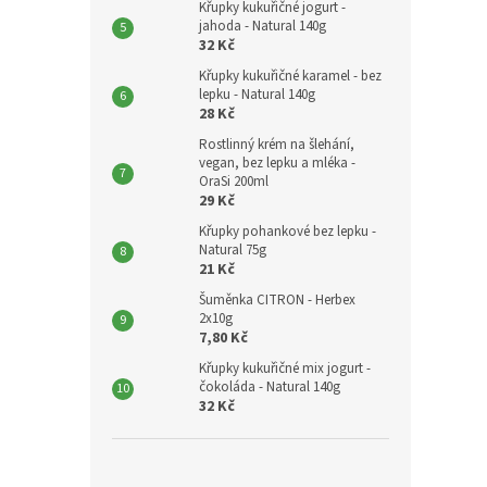
Křupky kukuřičné jogurt -
jahoda - Natural 140g
32 Kč
Křupky kukuřičné karamel - bez
lepku - Natural 140g
28 Kč
Rostlinný krém na šlehání,
vegan, bez lepku a mléka -
OraSi 200ml
29 Kč
Křupky pohankové bez lepku -
Natural 75g
21 Kč
Šuměnka CITRON - Herbex
2x10g
7,80 Kč
Křupky kukuřičné mix jogurt -
čokoláda - Natural 140g
32 Kč