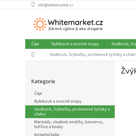
Přejít
info@whitemarket.cz
na
obsah
Čaje
Bylinkové a ovocné sirupy
Sladkosti, žv
Domů
Sladkosti, žvýkačky, proteinové tyčinky a chalv
P
Žvý
o
Přeskočit
s
Kategorie
kategorie
t
r
Čaje
a
Bylinkové a ovocné sirupy
n
Sladkosti, žvýkačky, proteinové tyčinky a
n
chalvy
í
Marinády, studené omáčky, konzervy,
p
hořčice a houby
a
Instantní kaše