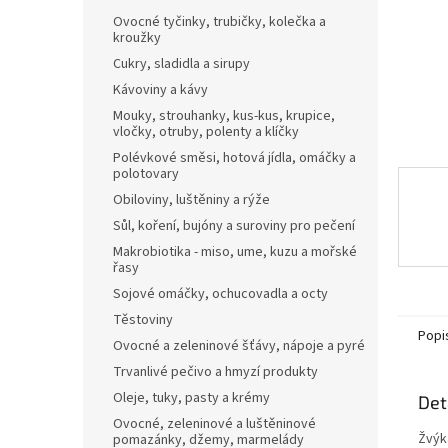
n
Ovocné tyčinky, trubičky, kolečka a
e
kroužky
l
Cukry, sladidla a sirupy
Kávoviny a kávy
Mouky, strouhanky, kus-kus, krupice,
vločky, otruby, polenty a klíčky
Polévkové směsi, hotová jídla, omáčky a
polotovary
Obiloviny, luštěniny a rýže
Sůl, koření, bujóny a suroviny pro pečení
Makrobiotika - miso, ume, kuzu a mořské
řasy
Sojové omáčky, ochucovadla a octy
Těstoviny
Popi
Ovocné a zeleninové šťávy, nápoje a pyré
Trvanlivé pečivo a hmyzí produkty
Oleje, tuky, pasty a krémy
Det
Ovocné, zeleninové a luštěninové
Žvýk
pomazánky, džemy, marmelády