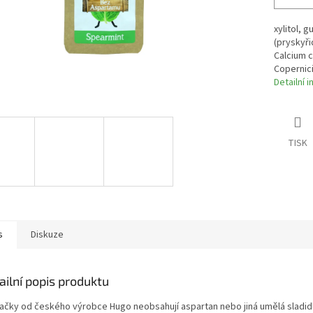
xylitol, 
(pryskyři
Calcium c
Copernici
Detailní 
TISK
s
Diskuze
ailní popis produktu
ačky od českého výrobce Hugo neobsahují aspartan nebo jiná umělá sladidl