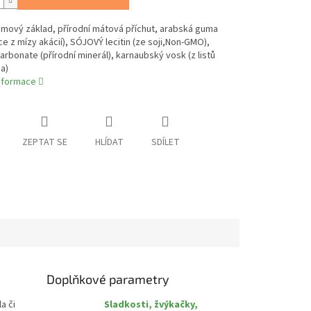
gumový základ, přírodní mátová příchut, arabská guma
ce z mízy akácií), SÓJOVÝ lecitin (ze soji,Non-GMO),
arbonate (přírodní minerál), karnaubský vosk (z listů
a)
informace
ZEPTAT SE
HLÍDAT
SDÍLET
Doplňkové parametry
a či
Sladkosti, žvýkačky,