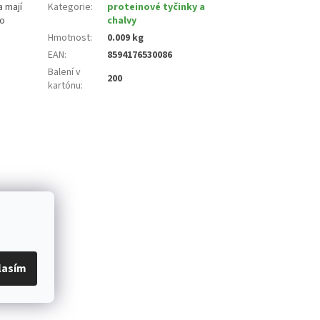
a mají
Kategorie
:
proteinové tyčinky a
ro
chalvy
Hmotnost
:
0.009 kg
EAN
:
8594176530086
Balení v
200
kartónu
:
lasím