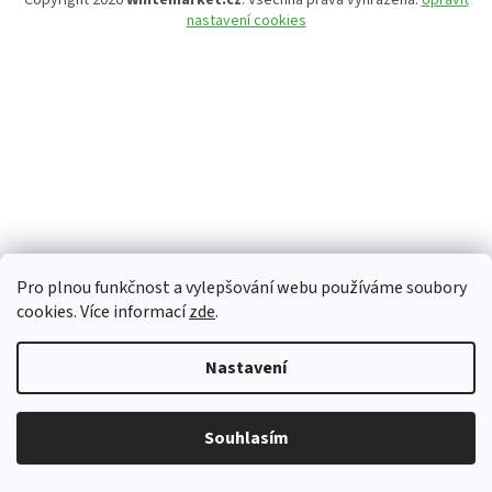
Copyright 2026
Whitemarket.cz
. Všechna práva vyhrazena.
Upravit
nastavení cookies
Pro plnou funkčnost a vylepšování webu používáme soubory
cookies. Více informací
zde
.
Nastavení
Z důvodu zvýšeného množství objednávek může být dodací doba 3-5
Souhlasím
pracovních dní. Děkujeme za pochopení.