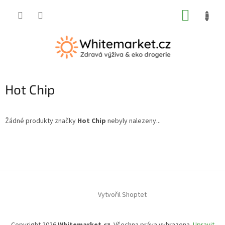
Přejít
NÁKUP
na
obsah
KOŠÍK
Hot Chip
Žádné produkty značky
Hot Chip
nebyly nalezeny...
Z
á
p
a
t
í
Vytvořil Shoptet