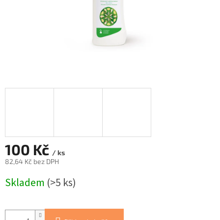
100 Kč
/ ks
82,64 Kč bez DPH
Měrná
Skladem
(>5 ks)
cena: