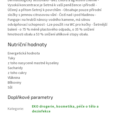
Dermatologicky testováno - Bez chloru a agresivní chemie -
Vysoká koncentrace je šetrná k vaší peněžence i přírodě -
Účinný a přitom šetrný k povrchům - Obsahuje pouze přírodní
složky s jemnou citrusovou vůní - Čistí nad i pod hladinou -
Funguje i na hrubší nánosy vodního kamene, má silnou
odvápňovací schopnost - Lze použít i na WC pro kočky - Šetrnější
balení - o 75 % méně plastového odpadu, o 35 % snížení
hmotnosti obalu a 53 % snížení uhlíkové stopy obalu.
Nutriční hodnoty
Energetická hodnota
Tuky
z toho nasycené mastné kyseliny
Sacharidy
z toho cukry
Vláknina
Bílkoviny
Sůl
Doplňkové parametry
EKO drogerie, kosmetika, péče o tělo a
Kategorie
:
dezinfekce