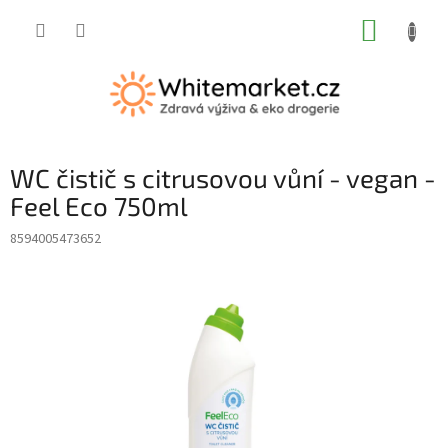
Přejít
NÁKUP
na
obsah
KOŠÍK
WC čistič s citrusovou vůní - vegan -
Feel Eco 750ml
8594005473652