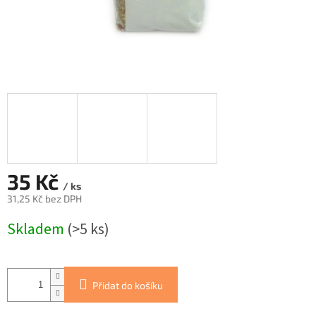
35 Kč
/ ks
31,25 Kč bez DPH
Měrná
Skladem
(>5 ks)
cena:
Přidat do košíku