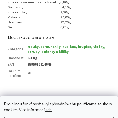
z toho nasycené mastné kyseliny
6,80g
Sacharidy
14,10g
z toho cukry
2,30g
Vláknina
27,00g
Bílkoviny
22,20g
Sůl
0,01g
Doplňkové parametry
Mouky, strouhanky, kus-kus, krupice, vločky,
Kategorie
:
otruby, polenty a klíčky
Hmotnost
:
0.3 kg
EAN
:
8595617914649
Balení v
20
kartónu
:
Z
á
p
Pro plnou funkčnost a vylepšování webu používáme soubory
a
cookies. Více informací
zde
.
t