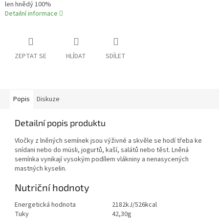
len hnědý 100%
Detailní informace
ZEPTAT SE
HLÍDAT
SDÍLET
Popis
Diskuze
Detailní popis produktu
Vločky z lněných semínek jsou výživné a skvěle se hodí třeba ke
snídani nebo do müsli, jogurtů, kaší, salátů nebo těst. Lněná
semínka vynikají vysokým podílem vlákniny a nenasycených
mastných kyselin.
Nutriční hodnoty
Energetická hodnota
2182kJ/526kcal
Tuky
42,30g