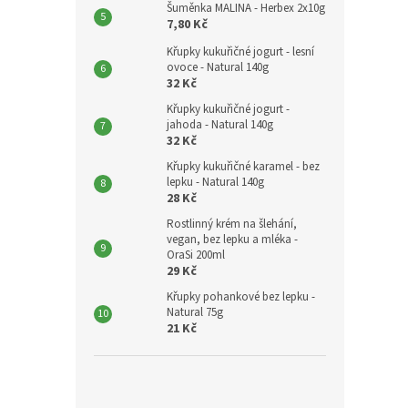
Šuměnka MALINA - Herbex 2x10g
7,80 Kč
Křupky kukuřičné jogurt - lesní
ovoce - Natural 140g
32 Kč
Křupky kukuřičné jogurt -
jahoda - Natural 140g
32 Kč
Křupky kukuřičné karamel - bez
lepku - Natural 140g
28 Kč
Rostlinný krém na šlehání,
vegan, bez lepku a mléka -
OraSi 200ml
29 Kč
Křupky pohankové bez lepku -
Natural 75g
21 Kč