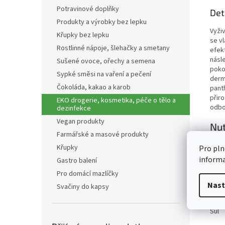
Potravinové doplňky
Det
Produkty a výrobky bez lepku
Vyživ
Křupky bez lepku
se vl
Rostlinné nápoje, šlehačky a smetany
efek
násle
Sušené ovoce, ořechy a semena
pokož
Sypké směsi na vaření a pečení
derm
Čokoláda, kakao a karob
pant
přir
EKO drogerie, kosmetika, péče o tělo a
odbo
dezinfekce
Vegan produkty
Nut
Farmářské a masové produkty
Ener
Křupky
Pro pln
Tuky
inform
Gastro balení
z to
Sach
Pro domácí mazlíčky
z to
Nast
Svačiny do kapsy
Vlákn
Bílko
Sůl