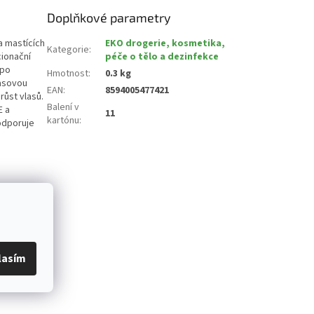
Doplňkové parametry
a mastících
EKO drogerie, kosmetika,
Kategorie
:
cionační
péče o tělo a dezinfekce
 po
Hmotnost
:
0.3 kg
lasovou
EAN
:
8594005477421
růst vlasů.
Balení v
E a
11
kartónu
:
odporuje
lasím