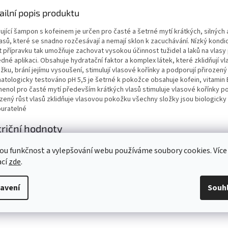
ailní popis produktu
ující šampon s kofeinem je určen pro časté a šetrné mytí krátkých, silných 
asů, které se snadno rozčesávají a nemají sklon k zacuchávání. Nízký kondi
t přípravku tak umožňuje zachovat vysokou účinnost tužidel a laků na vlasy
dné aplikaci. Obsahuje hydratační faktor a komplex látek, které zklidňují v
ku, brání jejímu vysoušení, stimulují vlasové kořínky a podporují přirozený 
atologicky testováno pH 5,5 je šetrné k pokožce obsahuje kofein, vitamin 
henol pro časté mytí především krátkých vlasů stimuluje vlasové kořínky p
ozený růst vlasů zklidňuje vlasovou pokožku všechny složky jsou biologicky
uratelné
riční hodnoty
getická hodnota
ou funkčnost a vylepšování webu používáme soubory cookies. Více
ací
zde
.
ho nasycené mastné kyseliny
aridy
ho cukry
avení
Souh
ina
viny