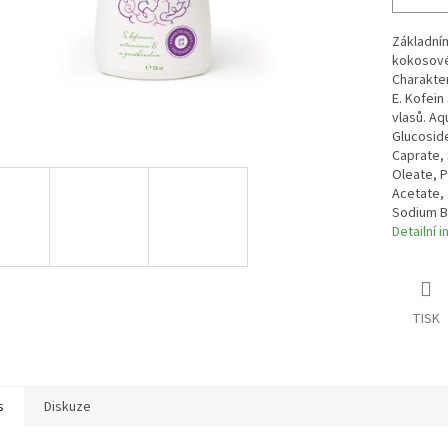
Základním
kokosovéh
Charakter
E. Kofein
vlasů. Aq
Glucoside
Caprate, 
Oleate, P
Acetate, 
Sodium Be
Detailní 
TISK
s
Diskuze