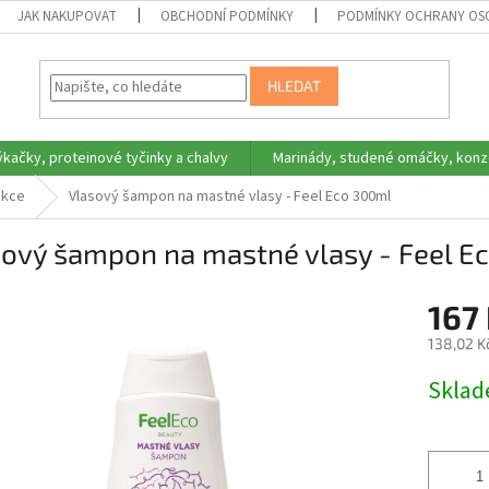
JAK NAKUPOVAT
OBCHODNÍ PODMÍNKY
PODMÍNKY OCHRANY OS
HLEDAT
ýkačky, proteinové tyčinky a chalvy
Marinády, studené omáčky, konz
ekce
Vlasový šampon na mastné vlasy - Feel Eco 300ml
sový šampon na mastné vlasy - Feel E
167
138,02 K
Měrná
Skla
cena: