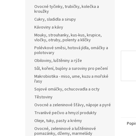
n
Ovocné tyčinky, trubičky, kolečka a
e
kroužky
l
Cukry, sladidla a sirupy
Kávoviny a kávy
Mouky, strouhanky, kus-kus, krupice,
vločky, otruby, polenty a klíčky
Polévkové směsi, hotová jídla, omáčky a
polotovary
Obiloviny, luštěniny a rýže
Sůl, koření, bujóny a suroviny pro pečení
Makrobiotika - miso, ume, kuzu a mořské
řasy
Sojové omáčky, ochucovadla a octy
Těstoviny
Ovocné a zeleninové šťávy, nápoje a pyré
Trvanlivé pečivo a hmyzí produkty
Oleje, tuky, pasty a krémy
Popi
Ovocné, zeleninové a luštěninové
pomazánky, džemy, marmelády