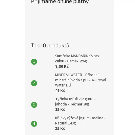
Přijímáme online platby
Top 10 produktů
Šuměnka MANDARINKA bez
cukru - Herbex 2x6g
7,80 Kč
MINERAL WATER - Přírodní
minerální voda s pH 7,4 - Royal
Water 1,5l
49 Kč
Tyčinka müsli v jogurtu -
jahoda - Tekmar 30g
15 Kč
Křupky rýžové jogurt - malina -
Natural 140g
35 Kč