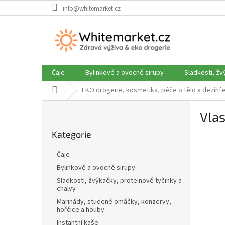
Přejít
info@whitemarket.cz
na
obsah
Čaje
Bylinkové a ovocné sirupy
Sladkosti, žv
Domů
EKO drogerie, kosmetika, péče o tělo a dezinf
P
Vla
o
Přeskočit
s
Kategorie
kategorie
t
r
Čaje
a
Bylinkové a ovocné sirupy
n
Sladkosti, žvýkačky, proteinové tyčinky a
n
chalvy
í
Marinády, studené omáčky, konzervy,
p
hořčice a houby
a
Instantní kaše