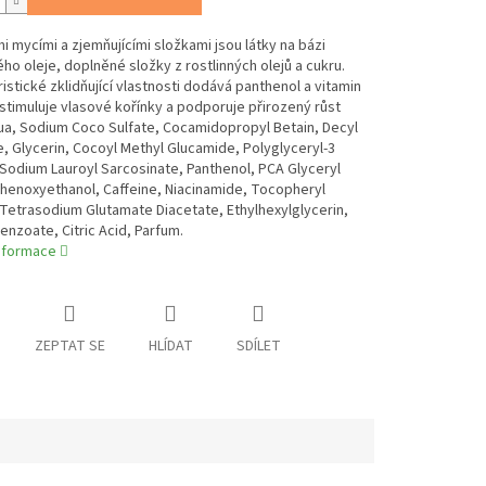
i mycími a zjemňujícími složkami jsou látky na bázi
o oleje, doplněné složky z rostlinných olejů a cukru.
istické zklidňující vlastnosti dodává panthenol a vitamin
 stimuluje vlasové kořínky a podporuje přirozený růst
ua, Sodium Coco Sulfate, Cocamidopropyl Betain, Decyl
, Glycerin, Cocoyl Methyl Glucamide, Polyglyceryl-3
Sodium Lauroyl Sarcosinate, Panthenol, PCA Glyceryl
henoxyethanol, Caffeine, Niacinamide, Tocopheryl
Tetrasodium Glutamate Diacetate, Ethylhexylglycerin,
nzoate, Citric Acid, Parfum.
informace
ZEPTAT SE
HLÍDAT
SDÍLET