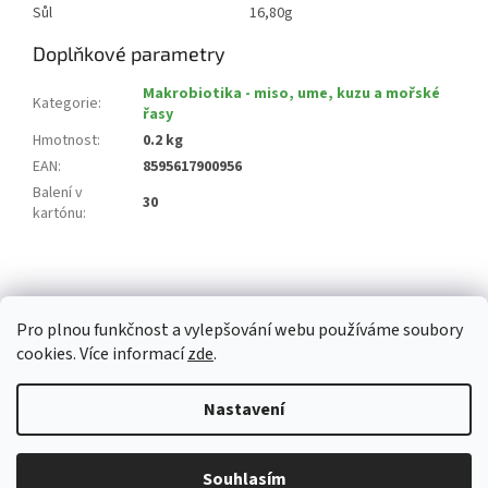
Sůl
16,80g
Doplňkové parametry
Makrobiotika - miso, ume, kuzu a mořské
Kategorie
:
řasy
Hmotnost
:
0.2 kg
EAN
:
8595617900956
Balení v
30
kartónu
:
Z
á
p
Pro plnou funkčnost a vylepšování webu používáme soubory
a
cookies. Více informací
zde
.
t
í
Vytvořil Shoptet
Nastavení
Copyright 2026
Whitemarket.cz
. Všechna práva vyhrazena.
Upravit
Z důvodu zvýšeného množství objednávek může být dodací doba 3-5
Souhlasím
nastavení cookies