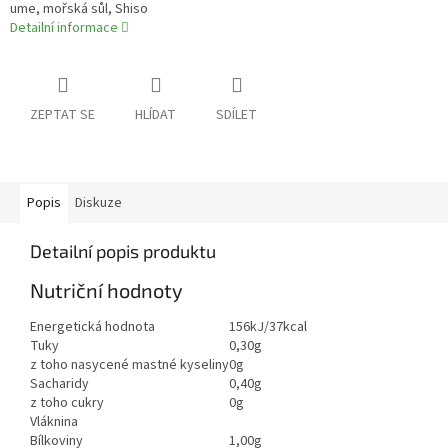
ume, mořská sůl, Shiso
Detailní informace
ZEPTAT SE
HLÍDAT
SDÍLET
Popis
Diskuze
Detailní popis produktu
Nutriční hodnoty
Energetická hodnota
156kJ/37kcal
Tuky
0,30g
z toho nasycené mastné kyseliny
0g
Sacharidy
0,40g
z toho cukry
0g
Vláknina
Bílkoviny
1,00g