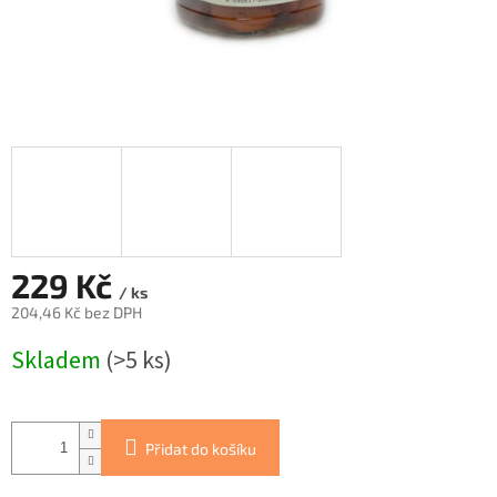
229 Kč
/ ks
204,46 Kč bez DPH
Měrná
Skladem
(>5 ks)
cena:
Přidat do košíku