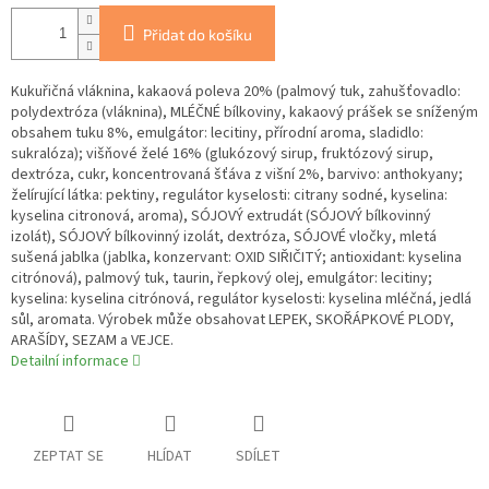
Přidat do košíku
Kukuřičná vláknina, kakaová poleva 20% (palmový tuk, zahušťovadlo:
polydextróza (vláknina), MLÉČNÉ bílkoviny, kakaový prášek se sníženým
obsahem tuku 8%, emulgátor: lecitiny, přírodní aroma, sladidlo:
sukralóza); višňové želé 16% (glukózový sirup, fruktózový sirup,
dextróza, cukr, koncentrovaná šťáva z višní 2%, barvivo: anthokyany;
želírující látka: pektiny, regulátor kyselosti: citrany sodné, kyselina:
kyselina citronová, aroma), SÓJOVÝ extrudát (SÓJOVÝ bílkovinný
izolát), SÓJOVÝ bílkovinný izolát, dextróza, SÓJOVÉ vločky, mletá
sušená jablka (jablka, konzervant: OXID SIŘIČITÝ; antioxidant: kyselina
citrónová), palmový tuk, taurin, řepkový olej, emulgátor: lecitiny;
kyselina: kyselina citrónová, regulátor kyselosti: kyselina mléčná, jedlá
sůl, aromata. Výrobek může obsahovat LEPEK, SKOŘÁPKOVÉ PLODY,
ARAŠÍDY, SEZAM a VEJCE.
Detailní informace
ZEPTAT SE
HLÍDAT
SDÍLET