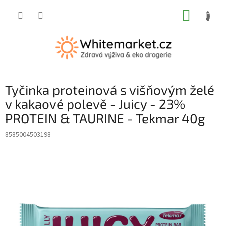
Přejít
NÁKUP
na
obsah
KOŠÍK
Tyčinka proteinová s višňovým želé
v kakaové polevě - Juicy - 23%
PROTEIN & TAURINE - Tekmar 40g
8585004503198