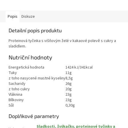
Popis
Diskuze
Detailní popis produktu
Proteinová tyčinka s višňovým želé v kakaové polevě s cukry a
sladidlem.
Nutriční hodnoty
Energetická hodnota
1424 kJ/341kcal
Tuky
11g
z toho nasycené mastné kyseliny
8,5g
Sacharidy
26g
z toho cukry
20g
Vláknina
23g
Bílkoviny
23g
Sůl
0,30g
Doplňkové parametry
Sladkosti, žvýkačky, proteinové tyčinky a