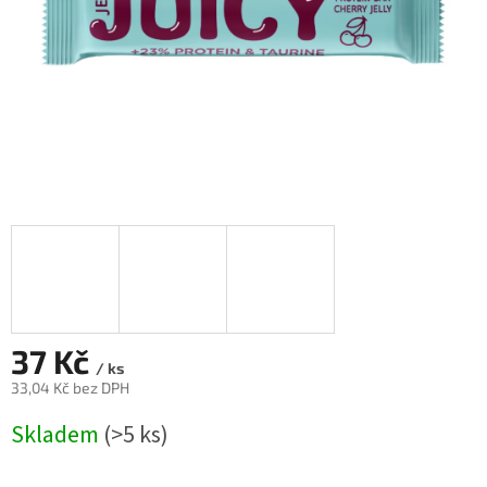
37 Kč
/ ks
33,04 Kč bez DPH
Měrná
Skladem
(>5 ks)
cena: