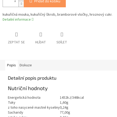
Přidat do košíku
kukuřičná mouka, kukuřičný škrob, bramborové vločky, hroznový cukr.
Detailní informace
ZEPTAT SE
HLÍDAT
SDÍLET
Popis
Diskuze
Detailní popis produktu
Nutriční hodnoty
Energetická hodnota
1452kJ/346kcal
Tuky
1,60g
z toho nasycené mastné kyseliny
0,24g
Sacharidy
77,00g