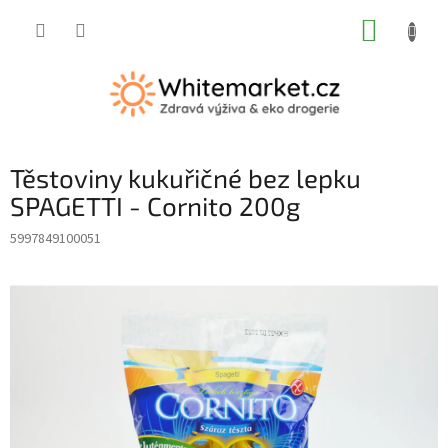
Přejít
NÁKUP
na
obsah
KOŠÍK
Těstoviny kukuřičné bez lepku
SPAGETTI - Cornito 200g
5997849100051