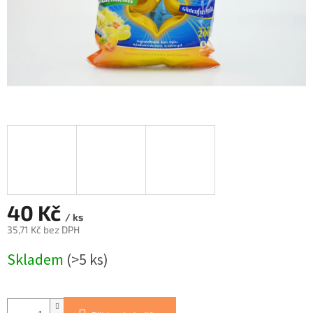
40 Kč
/ ks
35,71 Kč bez DPH
Měrná
Skladem
(>5 ks)
cena: