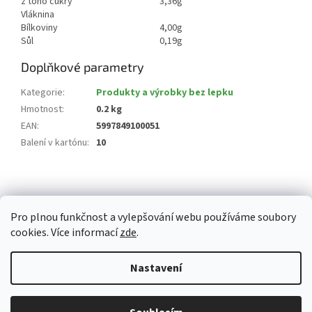
z toho cukry
3,36g
Vláknina
Bílkoviny
4,00g
Sůl
0,19g
Doplňkové parametry
Kategorie
:
Produkty a výrobky bez lepku
Hmotnost
:
0.2 kg
EAN
:
5997849100051
Balení v kartónu
:
10
Z
á
p
Pro plnou funkčnost a vylepšování webu používáme soubory
a
cookies. Více informací
zde
.
t
í
Vytvořil Shoptet
Nastavení
Copyright 2026
Whitemarket.cz
. Všechna práva vyhrazena.
Upravit
Z důvodu zvýšeného množství objednávek může být dodací doba 3-5