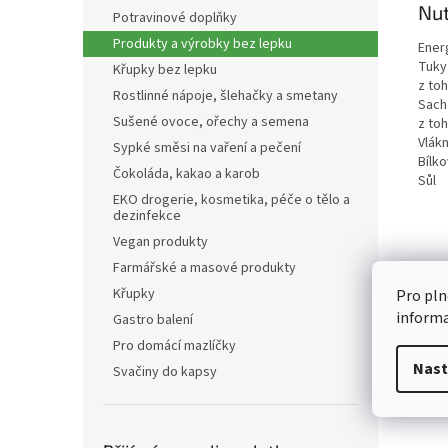
Nut
Potravinové doplňky
Produkty a výrobky bez lepku
Ener
Tuky
Křupky bez lepku
z to
Rostlinné nápoje, šlehačky a smetany
Sach
Sušené ovoce, ořechy a semena
z to
Vlákn
Sypké směsi na vaření a pečení
Bílko
Čokoláda, kakao a karob
Sůl
EKO drogerie, kosmetika, péče o tělo a
dezinfekce
Vegan produkty
Farmářské a masové produkty
Křupky
Pro pln
inform
Gastro balení
Pro domácí mazlíčky
Nast
Svačiny do kapsy