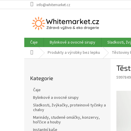
Přejít
info@whitemarket.cz
na
obsah
Čaje
Bylinkové a ovocné sirupy
Sladkosti, žv
Domů
Produkty a výrobky bez lepku
Těstoviny 
P
Těs
o
Přeskočit
s
5997849
Kategorie
kategorie
t
r
Čaje
a
Bylinkové a ovocné sirupy
n
Sladkosti, žvýkačky, proteinové tyčinky a
n
chalvy
í
Marinády, studené omáčky, konzervy,
p
hořčice a houby
a
Instantní kaše