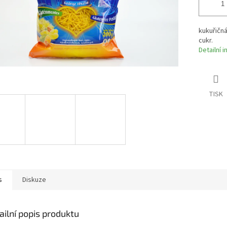
kukuřičn
cukr.
Detailní 
TISK
s
Diskuze
ailní popis produktu