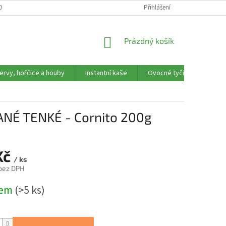
OBNÍCH ÚDAJŮ
REKLAMAČNÍ FORMULÁŘ
Přihlášení
NÁKUPNÍ
Prázdný košík
KOŠÍK
ervy, hořčice a houby
Instantní kaše
Ovocné tyčinky, trubičky,
ANÉ TENKÉ - Cornito 200g
Kč
/ ks
 bez DPH
dem
(>5 ks)