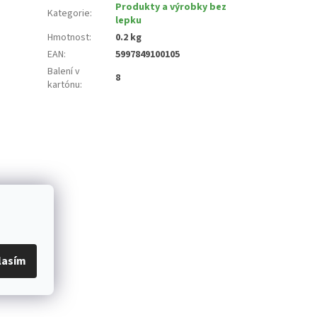
Produkty a výrobky bez
Kategorie
:
lepku
Hmotnost
:
0.2 kg
EAN
:
5997849100105
Balení v
8
kartónu
:
lasím