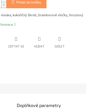
Přidat do košíku
á mouka, kukuřičný škrob, bramborové vločky, hroznový
informace
ZEPTAT SE
HLÍDAT
SDÍLET
Doplňkové parametry