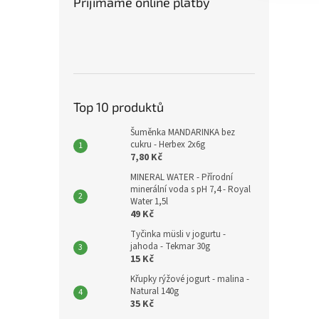
Přijímáme online platby
Top 10 produktů
Šuměnka MANDARINKA bez
cukru - Herbex 2x6g
7,80 Kč
MINERAL WATER - Přírodní
minerální voda s pH 7,4 - Royal
Water 1,5l
49 Kč
Tyčinka müsli v jogurtu -
jahoda - Tekmar 30g
15 Kč
Křupky rýžové jogurt - malina -
Natural 140g
35 Kč