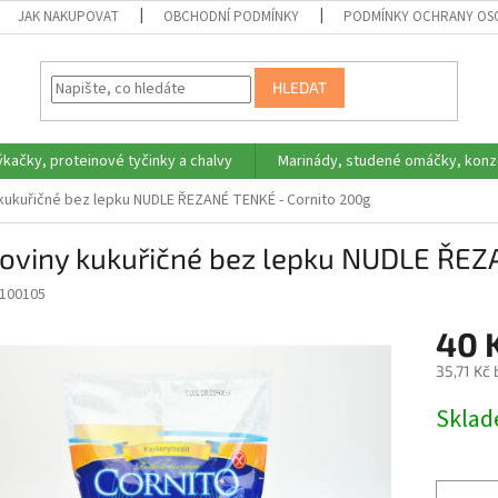
JAK NAKUPOVAT
OBCHODNÍ PODMÍNKY
PODMÍNKY OCHRANY OS
HLEDAT
ýkačky, proteinové tyčinky a chalvy
Marinády, studené omáčky, konz
kukuřičné bez lepku NUDLE ŘEZANÉ TENKÉ - Cornito 200g
toviny kukuřičné bez lepku NUDLE ŘEZ
100105
40 
35,71 Kč
Měrná
Skla
cena: