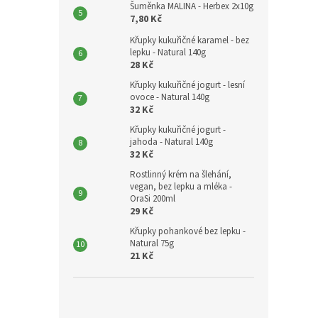
Šuměnka MALINA - Herbex 2x10g
7,80 Kč
Křupky kukuřičné karamel - bez
lepku - Natural 140g
28 Kč
Křupky kukuřičné jogurt - lesní
ovoce - Natural 140g
32 Kč
Křupky kukuřičné jogurt -
jahoda - Natural 140g
32 Kč
Rostlinný krém na šlehání,
vegan, bez lepku a mléka -
OraSi 200ml
29 Kč
Křupky pohankové bez lepku -
Natural 75g
21 Kč