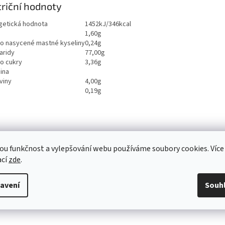
riční hodnoty
getická hodnota
1452kJ/346kcal
1,60g
ho nasycené mastné kyseliny
0,24g
aridy
77,00g
ho cukry
3,36g
ina
viny
4,00g
0,19g
ou funkčnost a vylepšování webu používáme soubory cookies. Více
ací
zde
.
avení
Souh