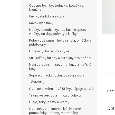
n
Ovocné tyčinky, trubičky, kolečka a
e
kroužky
l
Cukry, sladidla a sirupy
Kávoviny a kávy
Mouky, strouhanky, kus-kus, krupice,
vločky, otruby, polenty a klíčky
Polévkové směsi, hotová jídla, omáčky a
polotovary
Obiloviny, luštěniny a rýže
Sůl, koření, bujóny a suroviny pro pečení
Makrobiotika - miso, ume, kuzu a mořské
řasy
Sojové omáčky, ochucovadla a octy
Těstoviny
Ovocné a zeleninové šťávy, nápoje a pyré
Popi
Trvanlivé pečivo a hmyzí produkty
Oleje, tuky, pasty a krémy
Det
Ovocné, zeleninové a luštěninové
pomazánky, džemy, marmelády