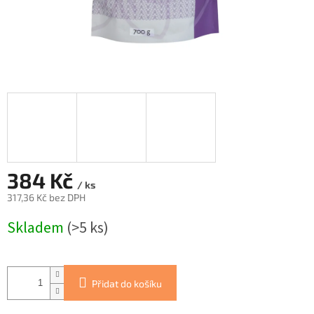
384 Kč
/ ks
317,36 Kč bez DPH
Měrná
Skladem
(>5 ks)
cena:
Přidat do košíku