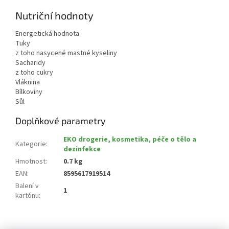
Nutriční hodnoty
Energetická hodnota
Tuky
z toho nasycené mastné kyseliny
Sacharidy
z toho cukry
Vláknina
Bílkoviny
Sůl
Doplňkové parametry
EKO drogerie, kosmetika, péče o tělo a
Kategorie
:
dezinfekce
Hmotnost
:
0.7 kg
EAN
:
8595617919514
Balení v
1
kartónu
:
Z