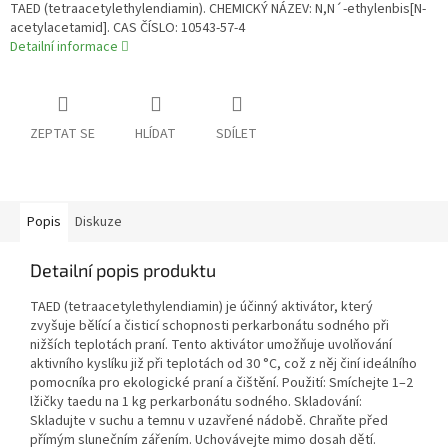
TAED (tetraacetylethylendiamin). CHEMICKÝ NÁZEV: N,N´-ethylenbis[N-
acetylacetamid]. CAS ČÍSLO: 10543-57-4
Detailní informace
ZEPTAT SE
HLÍDAT
SDÍLET
Popis
Diskuze
Detailní popis produktu
TAED (tetraacetylethylendiamin) je účinný aktivátor, který
zvyšuje bělící a čisticí schopnosti perkarbonátu sodného při
nižších teplotách praní. Tento aktivátor umožňuje uvolňování
aktivního kyslíku již při teplotách od 30 °C, což z něj činí ideálního
pomocníka pro ekologické praní a čištění. Použití: Smíchejte 1–2
lžičky taedu na 1 kg perkarbonátu sodného. Skladování:
Skladujte v suchu a temnu v uzavřené nádobě. Chraňte před
přímým slunečním zářením. Uchovávejte mimo dosah dětí.