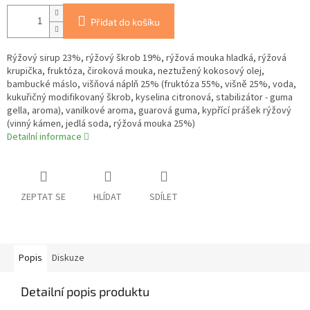
Přidat do košíku
Rýžový sirup 23%, rýžový škrob 19%, rýžová mouka hladká, rýžová
krupička, fruktóza, čiroková mouka, neztužený kokosový olej,
bambucké máslo, višňová náplň 25% (fruktóza 55%, višně 25%, voda,
kukuřičný modifikovaný škrob, kyselina citronová, stabilizátor - guma
gella, aroma), vanilkové aroma, guarová guma, kypřící prášek rýžový
(vinný kámen, jedlá soda, rýžová mouka 25%)
Detailní informace
ZEPTAT SE
HLÍDAT
SDÍLET
Popis
Diskuze
Detailní popis produktu