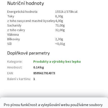
Nutriční hodnoty
Energetická hodnota
1551kJ/370kcal
Tuky
8,30g
z toho nasycené mastné kyseliny
4,00g
Sacharidy
73,00g
z toho cukry
32,00g
Vláknina
Bílkoviny
2,30g
Sůl
<0,01g
Doplňkové parametry
Kategorie
:
Produkty a výrobky bez lepku
Hmotnost
:
0.14 kg
EAN
:
8595617914373
Balení v kartónu
:
1
Z
á
p
Pro plnou funkčnost a vylepšování webu používáme soubory