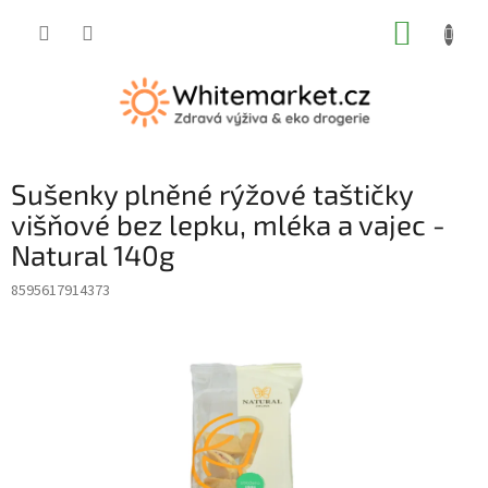
Přejít
NÁKUP
na
obsah
KOŠÍK
Sušenky plněné rýžové taštičky
višňové bez lepku, mléka a vajec -
Natural 140g
8595617914373