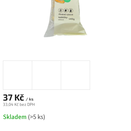
37 Kč
/ ks
33,04 Kč bez DPH
Měrná
Skladem
(>5 ks)
cena: