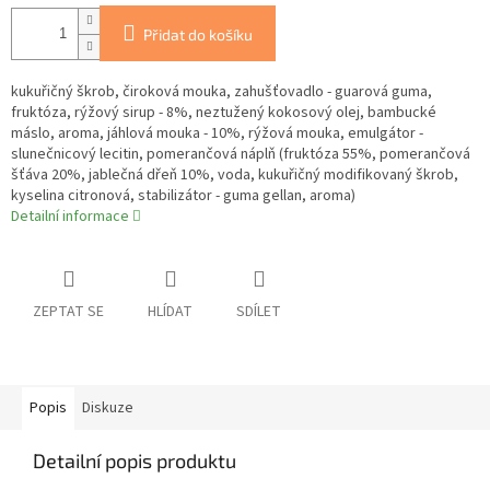
Přidat do košíku
kukuřičný škrob, čiroková mouka, zahušťovadlo - guarová guma,
fruktóza, rýžový sirup - 8%, neztužený kokosový olej, bambucké
máslo, aroma, jáhlová mouka - 10%, rýžová mouka, emulgátor -
slunečnicový lecitin, pomerančová náplň (fruktóza 55%, pomerančová
šťáva 20%, jablečná dřeň 10%, voda, kukuřičný modifikovaný škrob,
kyselina citronová, stabilizátor - guma gellan, aroma)
Detailní informace
ZEPTAT SE
HLÍDAT
SDÍLET
Popis
Diskuze
Detailní popis produktu