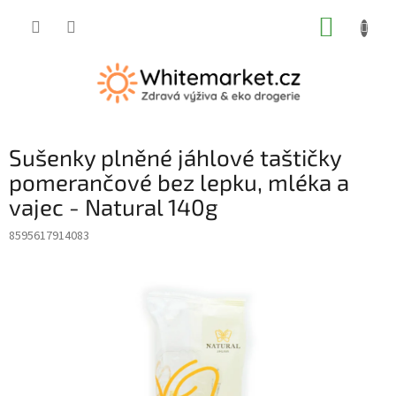
Přejít
NÁKUP
na
obsah
KOŠÍK
Sušenky plněné jáhlové taštičky
pomerančové bez lepku, mléka a
vajec - Natural 140g
8595617914083