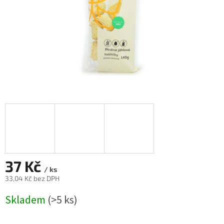
37 Kč
/ ks
33,04 Kč bez DPH
Měrná
Skladem
(>5 ks)
cena: