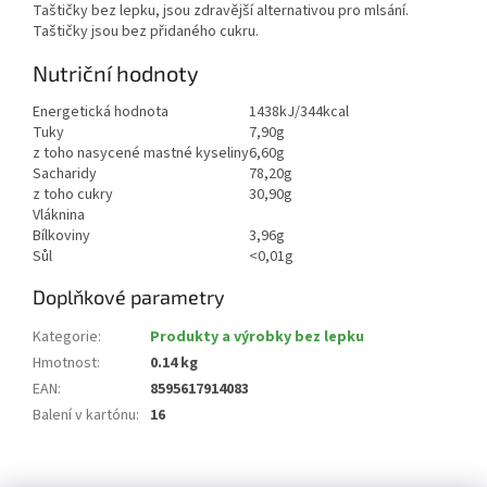
Taštičky bez lepku, jsou zdravější alternativou pro mlsání.
Taštičky jsou bez přidaného cukru.
Nutriční hodnoty
Energetická hodnota
1438kJ/344kcal
Tuky
7,90g
z toho nasycené mastné kyseliny
6,60g
Sacharidy
78,20g
z toho cukry
30,90g
Vláknina
Bílkoviny
3,96g
Sůl
<0,01g
Doplňkové parametry
Kategorie
:
Produkty a výrobky bez lepku
Hmotnost
:
0.14 kg
EAN
:
8595617914083
Balení v kartónu
:
16
Z